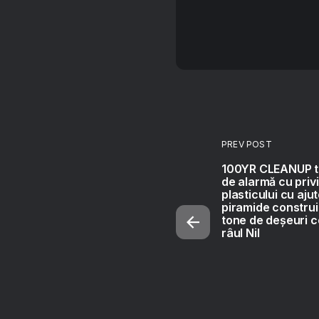
PREV POST
100YR CLEANUP t
de alarmă cu priv
plasticului cu aju
piramide construi
tone de deșeuri c
râul Nil