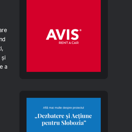
are
ind
i,
 și
ce a