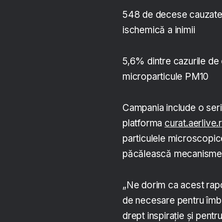
548 de decese cauzate 
ischemică a inimii
5,6% dintre cazurile de
microparticule PM10
Campania include o seri
platforma
curat.aerlive.
particulele microscopic
păcălească mecanismele 
„Ne dorim ca acest rapor
de necesare pentru îmbun
drept inspirație și pent