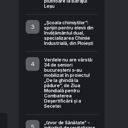
plutitoare la Barajul
Leșu
„Școala chimiștilor”:
sprijin pentru elevii din
învățământul dual,
specializarea Chimie
Industrială, din Ploiești
Verdele nu are vârstă:
34 de seniori
bucureșteni s-au
mobilizat în proiectul
„De la ghindă la
pădure”, de Ziua
Mondială pentru
Combaterea
Deșertificării și a
Secetei
„Izvor de Sănătate” –
inițiativă de revitalizare