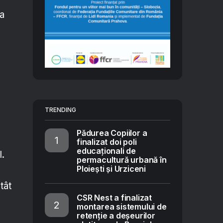
a
TRENDING
Pădurea Copiilor a
finalizat doi poli
educaționali de
l.
permacultură urbană în
Ploiești și Urziceni
tât
CSR Nest a finalizat
montarea sistemului de
retenție a deșeurilor