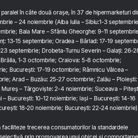
n paralel în câte două orașe, în 37 de hipermarketuri di
mbrie – 24 noiembrie (Alba Iulia – Sibiu:1-3 septembrie
embrie; Baia Mare – Sfântu Gheorghe: 9-11 septembri
ț: 13-15 septembrie; Oradea – Bârlad: 17-19 septembr
-23 septembrie; Drobeta-Turnu Severin – Galați: 26-2
 Brăila, 1-3 octombrie; Craiova: 5-8 octombrie;
ie; București: 17-19 octombrie; Râmnicu Vâlcea –
rie; Arad – Buzău: 25-27 octombrie; Zalău – Ploiești:
Mureș – Târgoviște: 2-4 noiembrie; Suceava – Piteșt
– București: 10-12 noiembrie; Iași – București: 14-16
rești: 18-20 noiembrie; București: 22-24 noiembrie)
 faciliteze trecerea consumatorilor la standardele
selectivă prin promovarea unui obicei și comportame