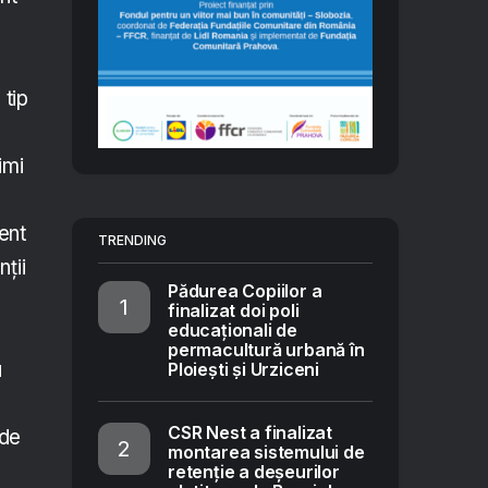
 tip
imi
ent
TRENDING
ții
Pădurea Copiilor a
finalizat doi poli
educaționali de
permacultură urbană în
u
Ploiești și Urziceni
CSR Nest a finalizat
 de
montarea sistemului de
retenție a deșeurilor