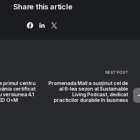
Share this article
NEXT POST
e primul centru
Promenada Mall a susținut cel de
ânia certificat
al 6-lea sezon al Sustainable
u versiunea 4.1
Living Podcast, dedicat
EED O+M
practicilor durabile în business