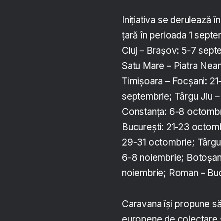
Inițiativa se derulează î
țară în perioada 1 septe
Cluj – Brașov: 5-7 sept
Satu Mare – Piatra Neam
Timișoara – Focșani: 21
septembrie; Târgu Jiu –
Constanța: 6-8 octombr
București: 21-23 octomb
29-31 octombrie; Târgu 
6-8 noiembrie; Botoșani 
noiembrie; Roman – Bucu
Caravana își propune să
europene de colectare 