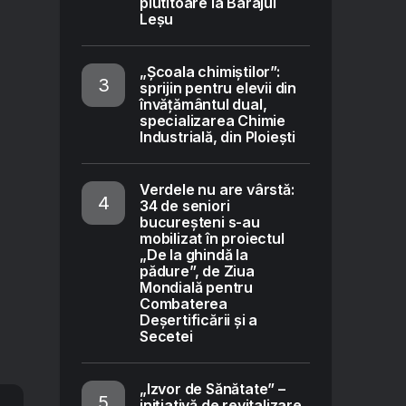
plutitoare la Barajul
Leșu
„Școala chimiștilor”:
sprijin pentru elevii din
învățământul dual,
specializarea Chimie
Industrială, din Ploiești
Verdele nu are vârstă:
34 de seniori
bucureșteni s-au
mobilizat în proiectul
„De la ghindă la
pădure”, de Ziua
Mondială pentru
Combaterea
Deșertificării și a
Secetei
„Izvor de Sănătate” –
inițiativă de revitalizare