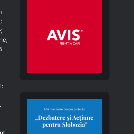
n
;
e;
ie;
8
i:
.
nt