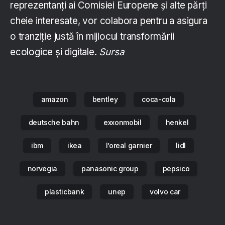
reprezentanți ai Comisiei Europene și alte părți
cheie interesate, vor colabora pentru a asigura
o tranziție justă în mijlocul transformării
ecologice și digitale.
Sursa
amazon
bentley
coca-cola
deutsche bahn
exxonmobil
henkel
ibm
ikea
l’oreal garnier
lidl
norvegia
panasonic group
pepsico
plasticbank
unep
volvo car