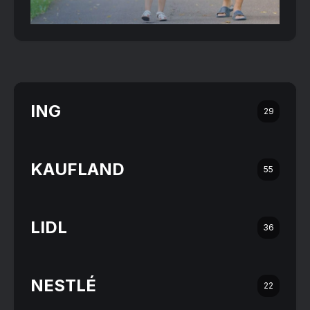
ING
29
KAUFLAND
55
LIDL
36
NESTLÉ
22