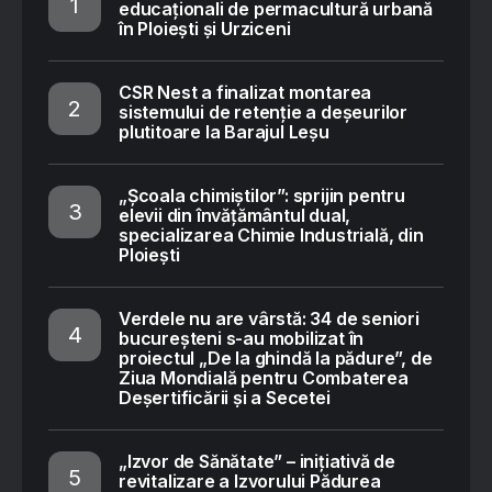
educaționali de permacultură urbană
în Ploiești și Urziceni
CSR Nest a finalizat montarea
sistemului de retenție a deșeurilor
plutitoare la Barajul Leșu
„Școala chimiștilor”: sprijin pentru
elevii din învățământul dual,
specializarea Chimie Industrială, din
Ploiești
Verdele nu are vârstă: 34 de seniori
bucureșteni s-au mobilizat în
proiectul „De la ghindă la pădure”, de
Ziua Mondială pentru Combaterea
Deșertificării și a Secetei
„Izvor de Sănătate” – inițiativă de
revitalizare a Izvorului Pădurea