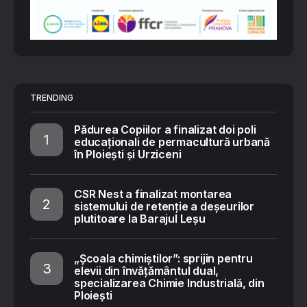
TRENDING
Pădurea Copiilor a finalizat doi poli
educaționali de permacultură urbană
în Ploiești și Urziceni
CSR Nest a finalizat montarea
sistemului de retenție a deșeurilor
plutitoare la Barajul Leșu
„Școala chimiștilor”: sprijin pentru
elevii din învățământul dual,
specializarea Chimie Industrială, din
Ploiești