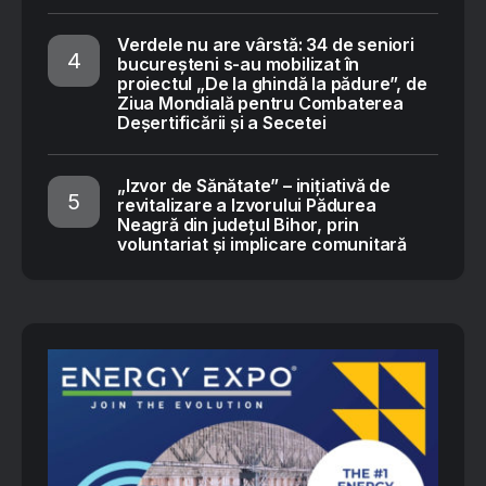
Verdele nu are vârstă: 34 de seniori
bucureșteni s-au mobilizat în
proiectul „De la ghindă la pădure”, de
Ziua Mondială pentru Combaterea
Deșertificării și a Secetei
„Izvor de Sănătate” – inițiativă de
revitalizare a Izvorului Pădurea
Neagră din județul Bihor, prin
voluntariat și implicare comunitară