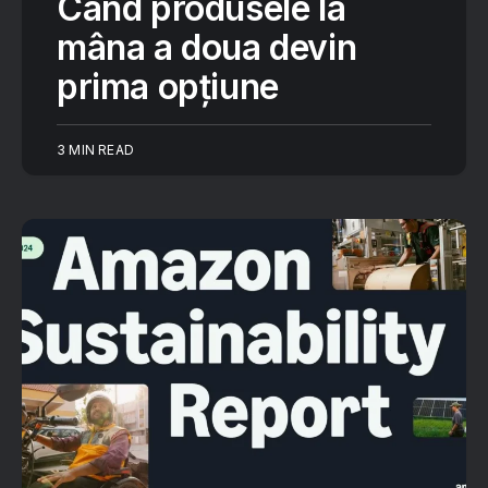
Când produsele la
mâna a doua devin
prima opțiune
3 MIN READ