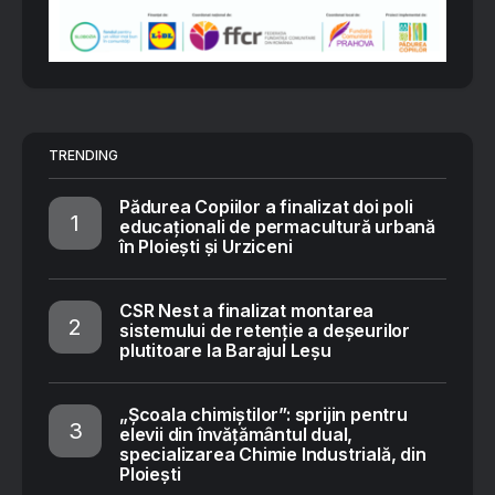
TRENDING
Pădurea Copiilor a finalizat doi poli
educaționali de permacultură urbană
în Ploiești și Urziceni
CSR Nest a finalizat montarea
sistemului de retenție a deșeurilor
plutitoare la Barajul Leșu
„Școala chimiștilor”: sprijin pentru
elevii din învățământul dual,
specializarea Chimie Industrială, din
Ploiești