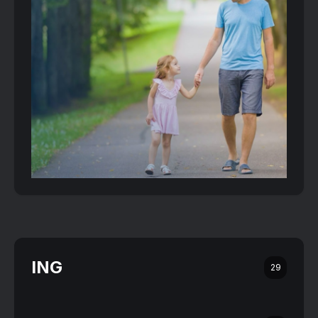
ING
29