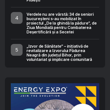
Ploiești
Verdele nu are vârstă: 34 de seniori
bucureșteni s-au mobilizat în
proiectul „De la ghindă la pădure”, de
Ziua Mondială pentru Combaterea
Deșertificării și a Secetei
„Izvor de Sănătate” – inițiativă de
revitalizare a Izvorului Pădurea
Neagră din județul Bihor, prin
voluntariat și implicare comunitară