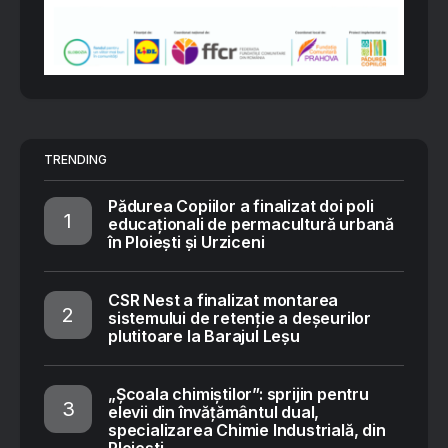
TRENDING
Pădurea Copiilor a finalizat doi poli
educaționali de permacultură urbană
în Ploiești și Urziceni
CSR Nest a finalizat montarea
sistemului de retenție a deșeurilor
plutitoare la Barajul Leșu
„Școala chimiștilor”: sprijin pentru
elevii din învățământul dual,
specializarea Chimie Industrială, din