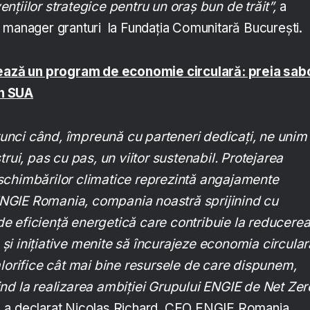
nțiilor strategice pentru un oraș bun de trăit”,
a
 manager granturi la Fundația Comunitară București.
tează un program de economie circulară: preia sabo
in SUA
nci când, împreună cu parteneri dedicați, ne unim
trui, pas cu pas, un viitor sustenabil. Protejarea
schimbărilor climatice reprezintă angajamente
NGIE Romania, compania noastră sprijinind cu
e eficiență energetică care contribuie la reducere
i inițiative menite să încurajeze economia circular
alorifice cât mai bine resursele de care dispunem,
ind la realizarea ambiției Grupului ENGIE de Net Zer
, a declarat Nicolas Richard, CEO ENGIE Romania.