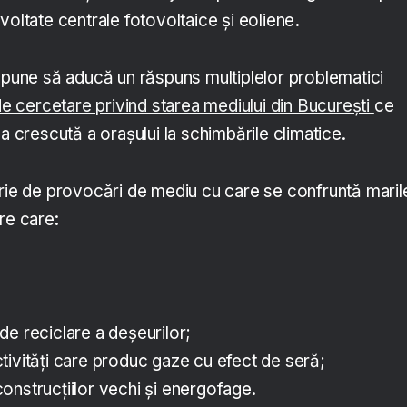
voltate centrale fotovoltaice și eoliene
.
ropune să aducă un răspuns multiplelor problematici
e cercetare privind starea mediului din București
ce
ea crescută a orașului la schimbările climatice.
erie de provocări de mediu cu care se confruntă maril
re care:
e reciclare a deșeurilor;
tivități care produc gaze cu efect de seră;
nstrucțiilor vechi și energofage.