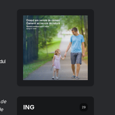
dul
 de
ING
29
de