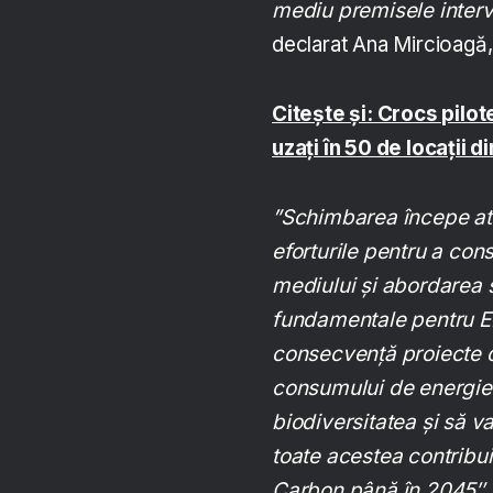
mediu premisele interve
declarat Ana Mircioagă,
Citește și: Crocs pilo
uzați în 50 de locații d
”Schimbarea începe atu
eforturile pentru a cons
mediului și abordarea 
fundamentale pentru E
consecvență proiecte d
consumului de energie ș
biodiversitatea și să v
toate acestea contribu
Carbon până în 2045″