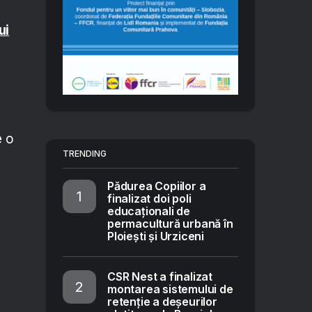
ui
e o
TRENDING
e
Pădurea Copiilor a
finalizat doi poli
educaționali de
permacultură urbană în
Ploiești și Urziceni
CSR Nest a finalizat
montarea sistemului de
retenție a deșeurilor