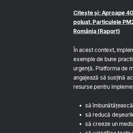
Citește și: Aproape 40
poluat. Particulele PM
România (Raport)
În acest context, imple
exemple de bune practic
urgență. Platforma de m
angajează să susțină acest
resurse pentru impleme
să îmbunătățească e
să reducă deșeurile
să creeze un mediu 