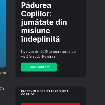
Pădurea
Copiilor
:
jumătate din
misiune
îndeplinită
Înverzim din 2016 terenuri lipsite de
viață în sudul României
Cine suntem
 ECSR
că
PARTENER MOBILITATE PĂDUREA
COPIILOR