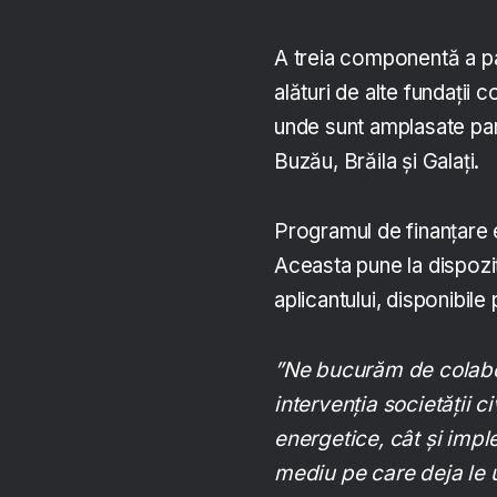
A treia componentă a par
alături de alte fundații c
unde sunt amplasate parc
Buzău, Brăila și Galați.
Programul de finanțare 
Aceasta pune la dispoziți
aplicantului, disponibile
”Ne bucurăm de colabor
intervenția societății c
energetice, cât și imp
mediu pe care deja le 