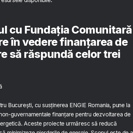
resursele disponibile.
ul cu Fundația Comunitară
re în vedere finanțarea de
re să răspundă celor trei
ă
tru București, cu susținerea ENGIE Romania, pune la
or non-guvernamentale finanțare pentru dezvoltarea de
energetică. Aceste proiecte urmăresc să reducă
să minimizeze pierderile de energie. Scopul este de a