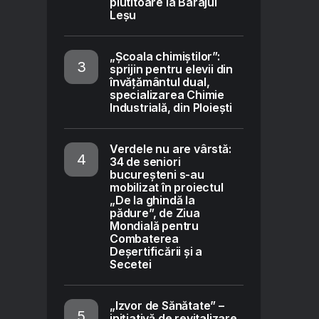
plutitoare la Barajul
Leșu
„Școala chimiștilor”:
sprijin pentru elevii din
învățământul dual,
specializarea Chimie
Industrială, din Ploiești
Verdele nu are vârstă:
34 de seniori
bucureșteni s-au
mobilizat în proiectul
„De la ghindă la
pădure”, de Ziua
Mondială pentru
Combaterea
Deșertificării și a
Secetei
„Izvor de Sănătate” –
inițiativă de revitalizare