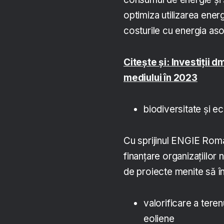
optimiza utilizarea energ
costurile cu energia aso
Citește și: Investiții d
mediului în 2023
biodiversitate și e
Cu sprijinul ENGIE Roma
finanțare organizațiilor
de proiecte menite să î
valorificare a tere
eoliene