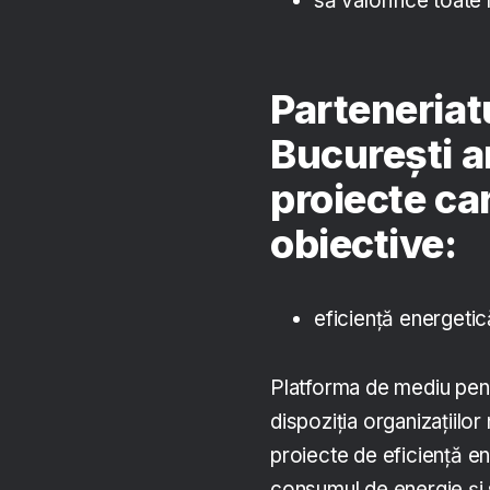
să valorifice toate 
Parteneriat
București a
proiecte ca
obiective:
eficiență energetic
Platforma de mediu pen
dispoziția organizațiil
proiecte de eficiență 
consumul de energie și 