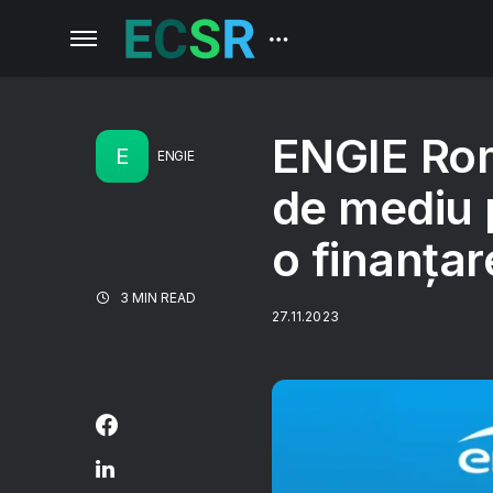
ENGIE Rom
E
ENGIE
de mediu p
o finanțar
3 MIN READ
27.11.2023