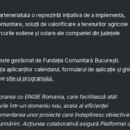
teneriatului o reprezintă inițiativa de a implementa,
omunitare, soluții de valorificare a terenurilor agricole
urile eoliene și solare ale companiei din județele
este gestionat de Fundația Comunitară București.
a aplicanților calendarul, formularul de aplicație și ghi
 pe
site-ul programului.
area cu ENGIE Romania, care facilitează atât
ivile într-un domeniu nou, acela al eficienței
lementarea unor proiecte care îndeplinesc obiective
urmărim. Acțiunea colaborativă asigură Platformei 