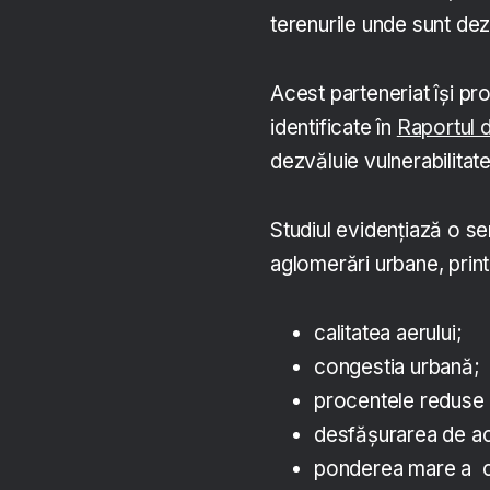
terenurile unde sunt dez
Acest parteneriat își p
identificate în
Raportul d
dezvăluie vulnerabilitat
Studiul evidențiază o s
aglomerări urbane, print
calitatea aerului;
congestia urbană;
procentele reduse d
desfășurarea de ac
ponderea mare a co