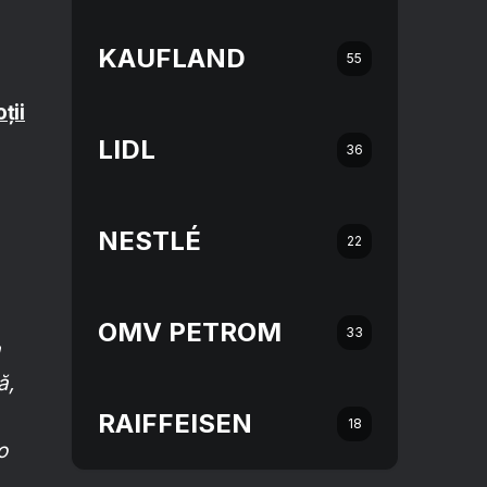
KAUFLAND
55
ții
LIDL
36
NESTLÉ
22
OMV PETROM
33
a
ă,
RAIFFEISEN
18
o