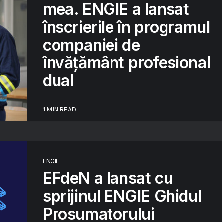
mea. ENGIE a lansat
înscrierile în programul
companiei de
învățământ profesional
dual
1 MIN READ
ENGIE
EFdeN a lansat cu
sprijinul ENGIE Ghidul
Prosumatorului