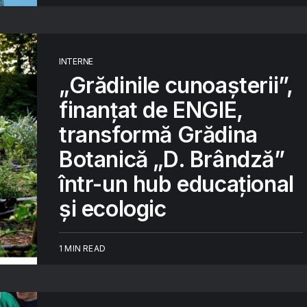
INTERNE
„Grădinile cunoașterii”,
finanțat de ENGIE,
transformă Grădina
Botanică „D. Brândză”
într-un hub educațional
și ecologic
1 MIN READ