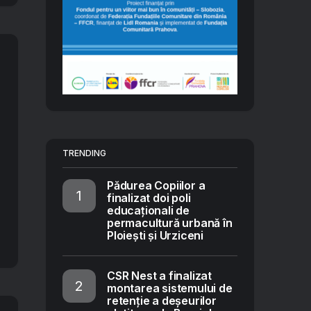
TRENDING
Pădurea Copiilor a
finalizat doi poli
educaționali de
permacultură urbană în
Ploiești și Urziceni
CSR Nest a finalizat
montarea sistemului de
retenție a deșeurilor