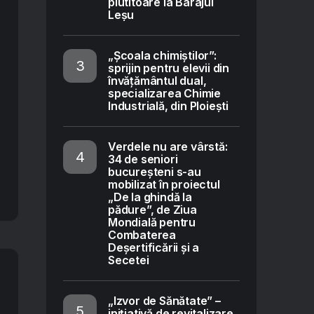
plutitoare la Barajul
Leșu
„Școala chimiștilor”:
sprijin pentru elevii din
învățământul dual,
specializarea Chimie
Industrială, din Ploiești
Verdele nu are vârstă:
34 de seniori
bucureșteni s-au
mobilizat în proiectul
„De la ghindă la
pădure”, de Ziua
Mondială pentru
Combaterea
Deșertificării și a
Secetei
„Izvor de Sănătate” –
inițiativă de revitalizare