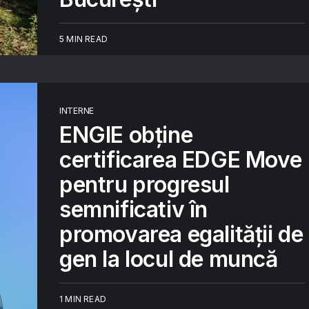
5 MIN READ
INTERNE
ENGIE obține
certificarea EDGE Move
pentru progresul
semnificativ în
promovarea egalității de
gen la locul de muncă
1 MIN READ