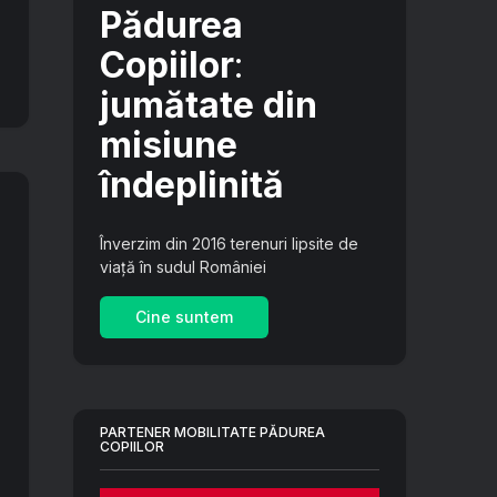
Pădurea
Copiilor
:
jumătate din
misiune
îndeplinită
Înverzim din 2016 terenuri lipsite de
viață în sudul României
Cine suntem
PARTENER MOBILITATE PĂDUREA
COPIILOR