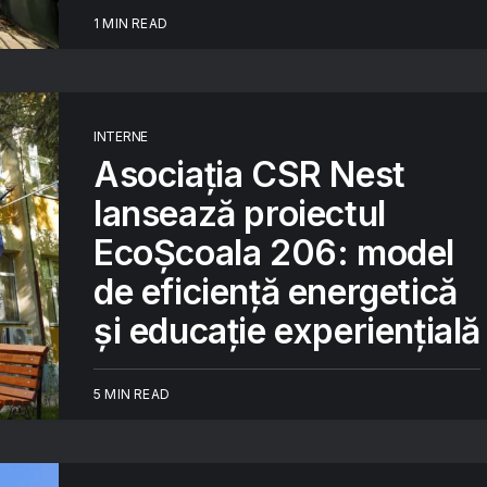
1 MIN READ
INTERNE
Asociația CSR Nest
lansează proiectul
EcoȘcoala 206: model
de eficiență energetică
și educație experiențială
5 MIN READ