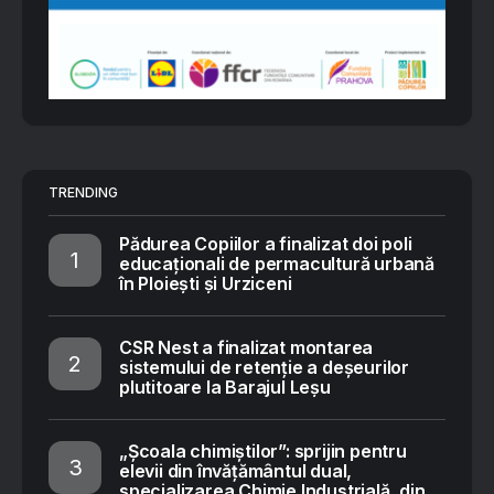
TRENDING
Pădurea Copiilor a finalizat doi poli
educaționali de permacultură urbană
în Ploiești și Urziceni
CSR Nest a finalizat montarea
sistemului de retenție a deșeurilor
plutitoare la Barajul Leșu
„Școala chimiștilor”: sprijin pentru
elevii din învățământul dual,
specializarea Chimie Industrială, din