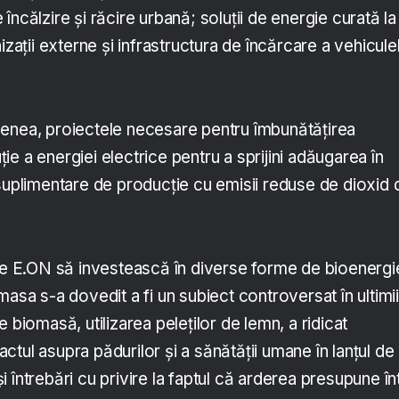
încălzire și răcire urbană; soluții de energie curată la
izații externe și infrastructura de încărcare a vehicule
enea, proiectele necesare pentru îmbunătățirea
uție a energiei electrice pentru a sprijini adăugarea în
 suplimentare de producție cu emisii reduse de dioxid 
ite E.ON să investească în diverse forme de bioenergi
masa s-a dovedit a fi un subiect controversat în ultimii
 biomasă, utilizarea peleților de lemn, a ridicat
tul asupra pădurilor și a sănătății umane în lanțul de
 întrebări cu privire la faptul că arderea presupune în