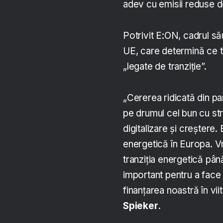
adev cu emisii reduse d
Potrivit E:ON, cadrul să
UE, care determină ce tip
„legate de tranziție”.
„Cererea ridicată din pa
pe drumul cel bun cu st
digitalizare și creștere
energetică în Europa. Vr
tranziția energetică până
important pentru a face 
finanțarea noastră în vii
Spieker
.