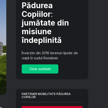
Pădurea
Copiilor
:
jumătate din
misiune
îndeplinită
Înverzim din 2016 terenuri lipsite de
viață în sudul României
Cine suntem
PARTENER MOBILITATE PĂDUREA
COPIILOR