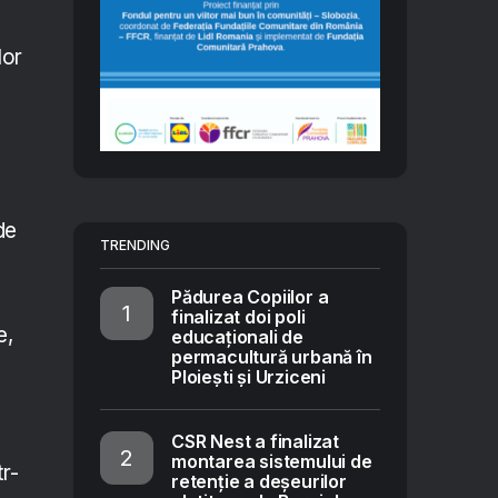
lor
de
TRENDING
Pădurea Copiilor a
finalizat doi poli
e,
educaționali de
permacultură urbană în
Ploiești și Urziceni
CSR Nest a finalizat
montarea sistemului de
tr-
retenție a deșeurilor