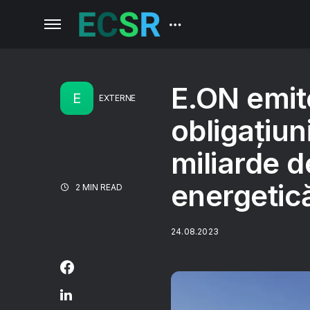
E.ON emit
E
EXTERNE
obligațiun
miliarde d
energetic
2 MIN READ
24.08.2023