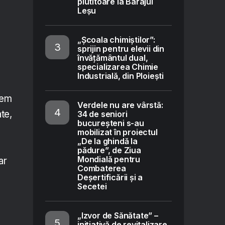
plutitoare la Barajul
Leșu
„Școala chimiștilor”:
sprijin pentru elevii din
învățământul dual,
specializarea Chimie
Industrială, din Ploiești
tem
Verdele nu are vârstă:
te,
34 de seniori
bucureșteni s-au
mobilizat în proiectul
„De la ghindă la
pădure”, de Ziua
Mondială pentru
ar
Combaterea
Deșertificării și a
Secetei
„Izvor de Sănătate” –
inițiativă de revitalizare