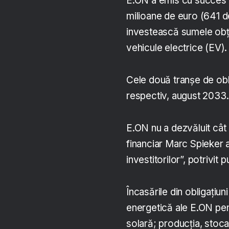
E.ON a emis cu succes d
milioane de euro (641 de
investească sumele obțin
vehicule electrice (EV).
Cele două tranșe de obli
respectiv, august 2033.
E.ON nu a dezvăluit cât 
financiar Marc Spieker a
investitorilor”, potrivit p
Încasările din obligațiuni
energetică ale E.ON pen
solară; producția, stoca