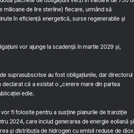
ouă pachete de obligațiuni verzi în valoare de 750 d
 milioane de lire sterline) fiecare, urmând să
ute în eficiență energetică, surse regenerabile și
gațiuni vor ajunge la scadență în martie 2029 și,
de suprasubscrise au fost obligațiunile, dar directorul
 declarat că a existat o „cerere mare din partea
ublicației edie.
 vor fi folosite pentru a susține planurile de tranziție
tru 2024, care includ generarea de energie eoliană și
rea și distribuția de hidrogen cu emisii reduse de diox