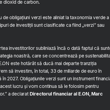
e dioxid de carbon.
u de obligațiuni verzi este aliniat la taxonomia verde a
uri de investiții sunt clasificate ca fiind „verzi” sau
rtea investitorilor subliniază încă o dată faptul că sun
rategia noastră, care se concentrează pe sustenabilita
. E.ON este hotărât să ducă mai departe tranziția
em să investim, în total, 33 de miliarde de euro în
 în 2027. Obligațiunile verzi sunt un instrument financi
acest lucru și vom continua să le folosim pentru
tor.” a declarat
Directorul financiar al E.ON, Marc