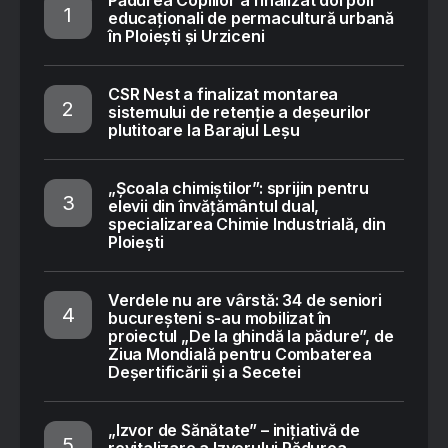
Pădurea Copiilor a finalizat doi poli
educaționali de permacultură urbană
în Ploiești și Urziceni
CSR Nest a finalizat montarea
sistemului de retenție a deșeurilor
plutitoare la Barajul Leșu
„Școala chimiștilor”: sprijin pentru
elevii din învățământul dual,
specializarea Chimie Industrială, din
Ploiești
Verdele nu are vârstă: 34 de seniori
bucureșteni s-au mobilizat în
proiectul „De la ghindă la pădure”, de
Ziua Mondială pentru Combaterea
Deșertificării și a Secetei
„Izvor de Sănătate” – inițiativă de