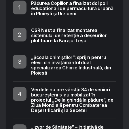
Pădurea Copiilor a finalizat doi poli
educaționali de permacultură urbană
în Ploiești și Urziceni
CSR Nest a finalizat montarea
sistemului de retenție a deșeurilor
plutitoare la Barajul Leșu
„Școala chimiștilor”: sprijin pentru
elevii din învățământul dual,
specializarea Chimie Industrială, din
Ploiești
Verdele nu are vârstă: 34 de seniori
bucureșteni s-au mobilizat în
proiectul „De la ghindă la pădure”, de
Ziua Mondială pentru Combaterea
Deșertificării și a Secetei
„Izvor de Sănătate” – inițiativă de