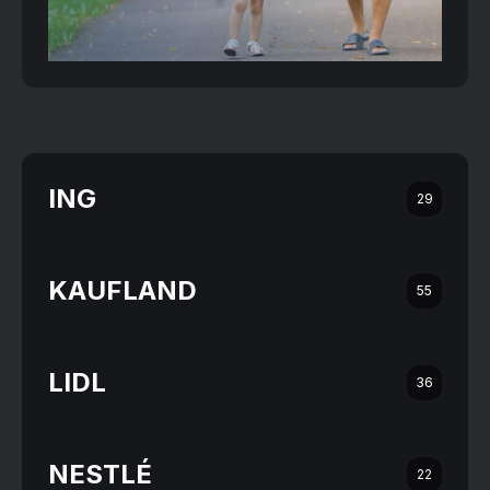
ING
29
KAUFLAND
55
LIDL
36
NESTLÉ
22