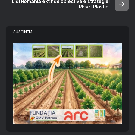
Lidl România extinde obiectivele strategiei
REset Plastic
SUSȚINEM