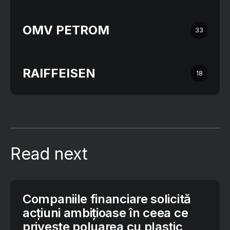
OMV PETROM
33
RAIFFEISEN
18
Read next
Companiile financiare solicită
acțiuni ambițioase în ceea ce
privește poluarea cu plastic