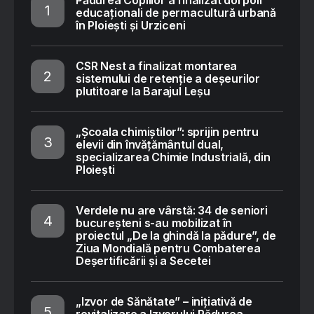
educaționali de permacultură urbană
în Ploiești și Urziceni
CSR Nest a finalizat montarea
sistemului de retenție a deșeurilor
plutitoare la Barajul Leșu
„Școala chimiștilor”: sprijin pentru
elevii din învățământul dual,
specializarea Chimie Industrială, din
Ploiești
Verdele nu are vârstă: 34 de seniori
bucureșteni s-au mobilizat în
proiectul „De la ghindă la pădure”, de
Ziua Mondială pentru Combaterea
Deșertificării și a Secetei
„Izvor de Sănătate” – inițiativă de
revitalizare a Izvorului Pădurea