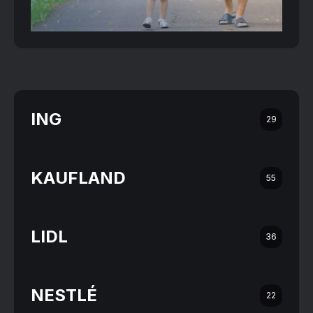
ING
29
KAUFLAND
55
LIDL
36
NESTLÉ
22