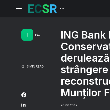
ING Bank 
I
ING
Conservat
derulează
strângere 
3 MIN READ
reconstru
Munților 
20.06.2022