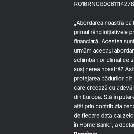
RO16RNCB0061114278
„Abordarea noastră ca b
primul rând inițiativele 
financiară. Acestea sun
urmăm aceeași abordare
schimbărilor climatice s
susținerea noastră? Ast
protejarea pădurilor di
care creează cu adevăra
din Europa. Stă în puter
atât prin contribuția banc
de fiecare dată cauzelor
în Home’Bank.”, a decla