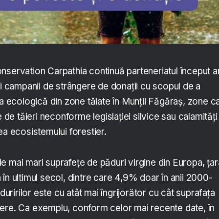
nservation Carpathia continuă parteneriatul început a
ei campanii de strângere de donații cu scopul de a
ia ecologică din zone tăiate în Munții Făgăraș, zone c
e de tăieri neconforme legislației silvice sau calamități 
ea ecosistemului forestier.
e mai mari suprafețe de păduri virgine din Europa, țar
în ultimul secol, dintre care 4,9% doar în anii 2000-
irilor este cu atât mai îngrijorător cu cât suprafața
ere. Ca exemplu, conform celor mai recente date, în