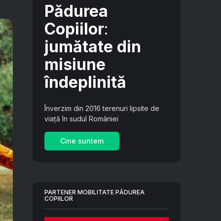
Pădurea
Copiilor
:
jumătate din
misiune
îndeplinită
Înverzim din 2016 terenuri lipsite de
viață în sudul României
Cine suntem
PARTENER MOBILITATE PĂDUREA
COPIILOR