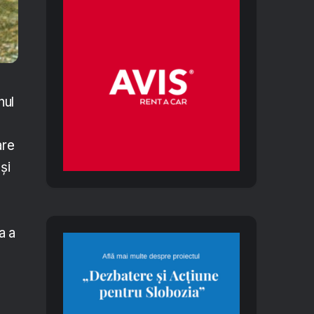
nul
are
și
a a