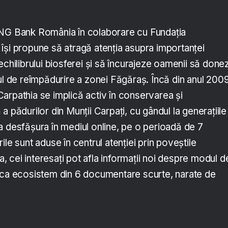
ING Bank România în colaborare cu Fundația
își propune să atragă atenția asupra importanței
echilibrului biosferei și să încurajeze oamenii să done
ul de reîmpădurire a zonei Făgăraș. Încă din anul 2009
arpathia se implică activ în conservarea și
a pădurilor din Munții Carpați, cu gândul la generațiile
a desfășura în mediul online, pe o perioadă de 7
le sunt aduse în centrul atenției prin poveștile
 cei interesați pot afla informații noi despre modul d
 ca ecosistem din 6 documentare scurte, narate de