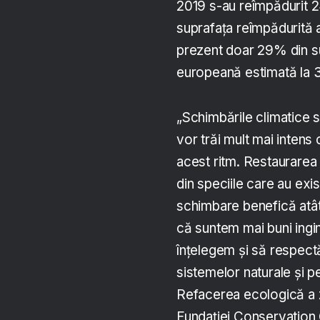
2019 s-au reîmpădurit 2
suprafața reîmpădurită a
prezent doar 29% din s
europeană estimată la
„Schimbările climatice su
vor trăi mult mai intens 
acest ritm. Restaurarea 
din speciile care au exi
schimbare benefică atât
că suntem mai buni ingin
înțelegem și să respec
sistemelor naturale și 
Refacerea ecologică a zo
Fundației Conservation 