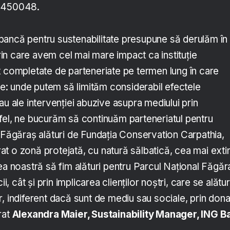
450048.
ancă pentru sustenabilitate presupune să derulăm în
prin care avem cel mai mare impact ca instituție
t completate de parteneriate pe termen lung în care
: unde putem să limităm considerabil efectele
au ale intervenției abuzive asupra mediului prin
fel, ne bucurăm să continuăm parteneriatul pentru
n Făgăraș alături de Fundația Conservation Carpathia,
t o zonă protejată, cu natură sălbatică, cea mai exti
ea noastră să fim alături pentru Parcul Național Făgăr
ii, cât și prin implicarea clienților noștri, care se alătu
, indiferent dacă sunt de mediu sau sociale, prin donaț
rat
Alexandra Maier, Sustainability Manager, ING B