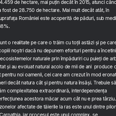
4.459 de hectare, mai puțin decât în 2015, atunci cân
 fost de 28.750 de hectare. Mai mult decât atât, în
uprafața României este acoperită de păduri, sub med
 38%.
nt o realitate pe care o trăim cu toții astăzi și pe car
copiii noștri dacă nu depunem eforturi pentru a încetin
ecosistemelor naturale prin împăduriri cu puieți de ar
stat și au evoluat natural acolo de mii de ani produce 
 pentru noi oamenii, cei care am crezut în mod erona
eri decât natura cât și pentru natura însăși. Trebuie s
tăm complexitatea extraordinară, interdependența
perfecțiunea acestora măcar acum cât nu e prea târziu.
nelor afectate de tăierile la ras este unul dintre pilon
Carpathia, iar procesul este unul complex, se