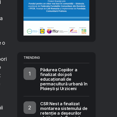
d
ia
e o
i
TRENDING
bori
o
Pădurea Copiilor a
finalizat doi poli
t
educaționali de
ă
permacultură urbană în
Ploiești și Urziceni
CSR Nest a finalizat
ii
montarea sistemului de
retenție a deșeurilor