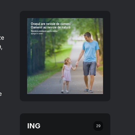
ze
,
e
ING
29