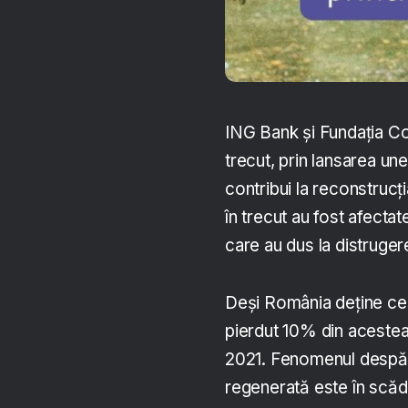
ING Bank și Fundația Co
trecut, prin lansarea un
contribui la reconstrucț
în trecut au fost afectat
care au dus la distruger
Deși România deține cel
pierdut 10% din acestea 
2021. Fenomenul despădur
regenerată este în scăd