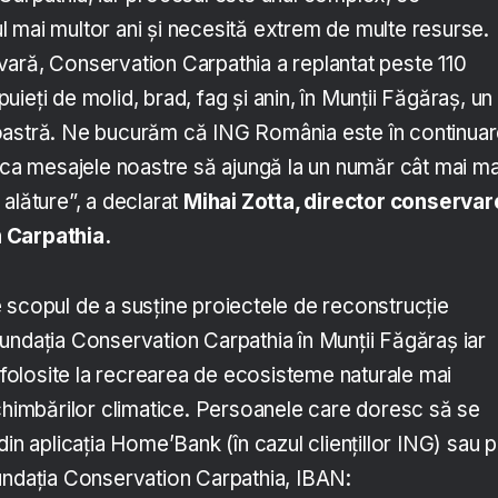
 mai multor ani și necesită extrem de multe resurse.
ară, Conservation Carpathia a replantat peste 110
ieți de molid, brad, fag și anin, în Munții Făgăraș, un
oastră. Ne bucurăm că ING România este în continua
m ca mesajele noastre să ajungă la un număr cât mai m
alăture”, a declarat
Mihai Zotta, director conservar
 Carpathia.
 scopul de a susține proiectele de reconstrucție
undația Conservation Carpathia în Munții Făgăraș iar
i folosite la recrearea de ecosisteme naturale mai
schimbărilor climatice. Persoanele care doresc să se
din aplicația Home’Bank (în cazul cliențillor ING) sau p
undația Conservation Carpathia, IBAN: