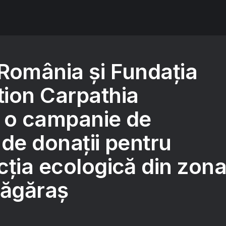
România și Fundația
ion Carpathia
 o campanie de
de donații pentru
cția ecologică din zon
Făgăraș