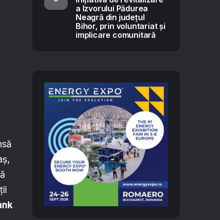
a Izvorului Pădurea
Neagră din județul
Bihor, prin voluntariat și
implicare comunitară
nsă
aș,
ră
ii
ank