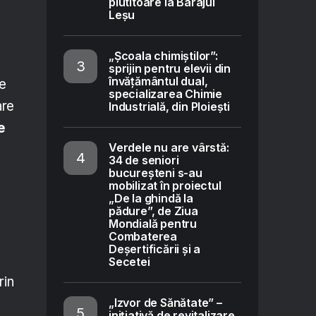
plutitoare la Barajul
Leșu
„Școala chimiștilor”:
sprijin pentru elevii din
învățământul dual,
re
specializarea Chimie
are
Industrială, din Ploiești
e
Verdele nu are vârstă:
34 de seniori
bucureșteni s-au
mobilizat în proiectul
„De la ghindă la
pădure”, de Ziua
Mondială pentru
Combaterea
Deșertificării și a
Secetei
rin
„Izvor de Sănătate” –
inițiativă de revitalizare