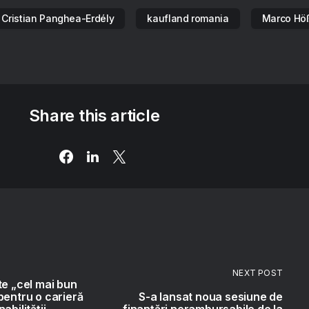
Cristian Panghea-Erdély
kaufland romania
Marco Hö
Share this article
NEXT POST
te „cel mai bun
pentru o carieră
S-a lansat noua sesiune de