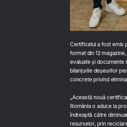
Certificatul a fost emis
format din 12 magazine, u
evaluate și documente r
bilanțurile deșeurilor p
concrete privind elimina
„Această nouă certificar
România o aduce la prote
îndreaptă către diminuare
resurselor, prin reciclar