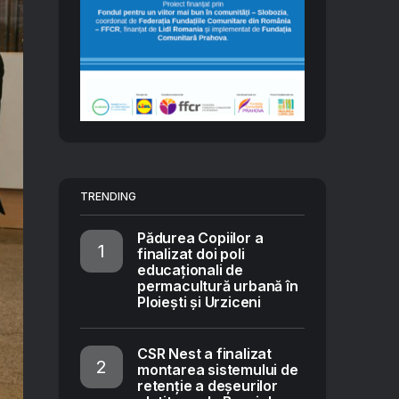
TRENDING
Pădurea Copiilor a
finalizat doi poli
educaționali de
permacultură urbană în
Ploiești și Urziceni
CSR Nest a finalizat
montarea sistemului de
retenție a deșeurilor