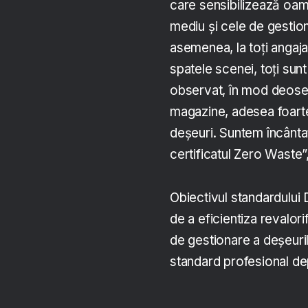
care sensibilizează oame
mediu și cele de gestion
asemenea, la toți angajaț
spatele scenei, toți sun
observat, în mod deosebi
magazine, adesea foarte 
deșeuri. Suntem încânt
certificatul Zero Waste
Obiectivul standardului 
de a eficientiza revalor
de gestionare a deșeurilo
standard profesional de