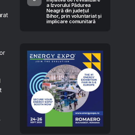
a Izvorului Pădurea
,
Neagră din județul
arat
Bihor, prin voluntariat și
implicare comunitară
lor
l
t
.