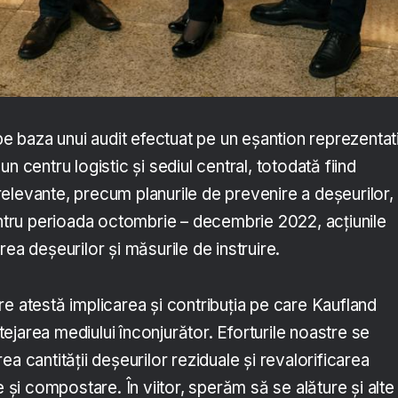
 pe baza unui audit efectuat pe un eșantion reprezentat
n centru logistic și sediul central, totodată fiind
elevante, precum planurile de prevenire a deșeurilor,
entru perioada octombrie – decembrie 2022, acțiunile
rea deșeurilor și măsurile de instruire.
e atestă implicarea și contribuția pe care Kaufland
jarea mediului înconjurător. Eforturile noastre se
a cantității deșeurilor reziduale și revalorificarea
e și compostare. În viitor, sperăm să se alăture și alte