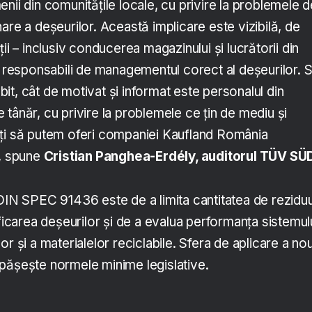
nii din comunitățile locale, cu privire la problemele d
are a deșeurilor. Această implicare este vizibilă, de
ii – inclusiv conducerea magazinului și lucrătorii din
t responsabili de managementul corect al deșeurilor. 
t, cât de motivat și informat este personalul din
tânăr, cu privire la problemele ce țin de mediu și
ați să putem oferi companiei Kaufland România
”, spune
Cristian Panghea-Erdély, auditorul TÜV SÜ
DIN SPEC 91436 este de a limita cantitatea de reziduu
ificarea deșeurilor și de a evalua performanța sistemul
r și a materialelor reciclabile. Sfera de aplicare a nou
pășește normele minime legislative.