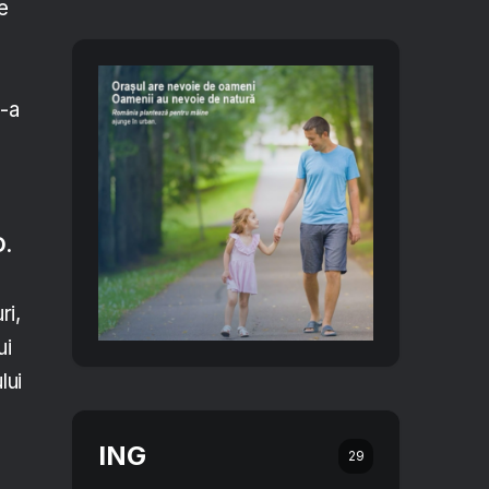
e
S-a
D.
ri,
ui
lui
ING
29