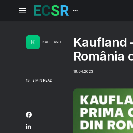
Kaufland 
K
KAUFLAND
România c
19.04.2023
2 MIN READ