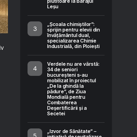
plutitoare la Barajul
Leșu
„Școala chimiștilor”:
sprijin pentru elevii din
învățământul dual,
specializarea Chimie
Industrială, din Ploiești
iv
Verdele nu are vârstă:
34 de seniori
bucureșteni s-au
mobilizat în proiectul
„De la ghindă la
pădure”, de Ziua
Mondială pentru
Combaterea
Deșertificării și a
Secetei
„Izvor de Sănătate” –
inițiativă de revitalizare