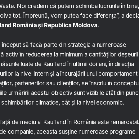
Waste. Noi credem că putem schimba lucrurile în bine
olva tot. Împreună, vom putea face diferența”, a decl
land România și Republica Moldova.
 început să facă parte din strategia a numeroase
ă activ în reducerea la minimum a cantităților deșeuri
surile luate de Kaufland în ultimii doi ani, în direcția
eurilor la nivel intern și a încurajării unui comportament
ților, partenerilor sau clienților, se înscriu în conceptu
e urmăririi acestui obiectiv sunt vizibile atât din punc
schimbărilor climatice, cât și la nivel economic.
față de mediu al Kaufland în România este remarcabil
e de companie, aceasta susține numeroase programe