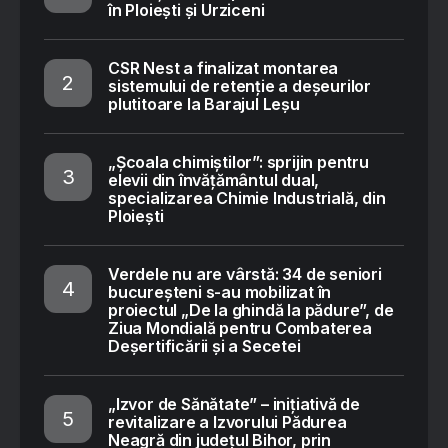
în Ploiești și Urziceni
CSR Nest a finalizat montarea
sistemului de retenție a deșeurilor
plutitoare la Barajul Leșu
„Școala chimiștilor”: sprijin pentru
elevii din învățământul dual,
specializarea Chimie Industrială, din
Ploiești
Verdele nu are vârstă: 34 de seniori
bucureșteni s-au mobilizat în
proiectul „De la ghindă la pădure”, de
Ziua Mondială pentru Combaterea
Deșertificării și a Secetei
„Izvor de Sănătate” – inițiativă de
revitalizare a Izvorului Pădurea
Neagră din județul Bihor, prin