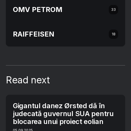
OMV PETROM
33
RAIFFEISEN
18
Read next
Gigantul danez Ørsted dă în
judecată guvernul SUA pentru
blocarea unui proiect eolian
05.09.2025