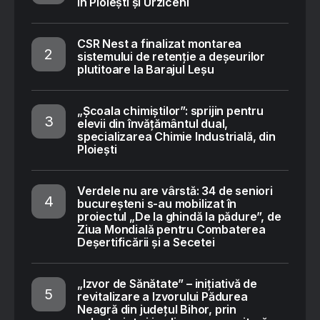
în Ploiești și Urziceni
CSR Nest a finalizat montarea
sistemului de retenție a deșeurilor
plutitoare la Barajul Leșu
„Școala chimiștilor”: sprijin pentru
elevii din învățământul dual,
specializarea Chimie Industrială, din
Ploiești
Verdele nu are vârstă: 34 de seniori
bucureșteni s-au mobilizat în
proiectul „De la ghindă la pădure”, de
Ziua Mondială pentru Combaterea
Deșertificării și a Secetei
„Izvor de Sănătate” – inițiativă de
revitalizare a Izvorului Pădurea
Neagră din județul Bihor, prin