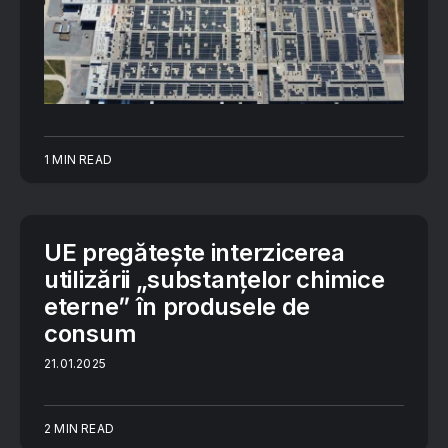
1 MIN READ
UE pregătește interzicerea
utilizării „substanțelor chimice
eterneˮ în produsele de
consum
21.01.2025
2 MIN READ