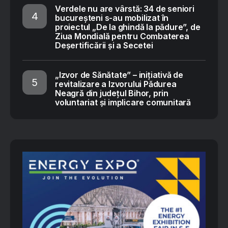
Verdele nu are vârstă: 34 de seniori
bucureșteni s-au mobilizat în
proiectul „De la ghindă la pădure”, de
Ziua Mondială pentru Combaterea
Deșertificării și a Secetei
„Izvor de Sănătate” – inițiativă de
revitalizare a Izvorului Pădurea
Neagră din județul Bihor, prin
voluntariat și implicare comunitară