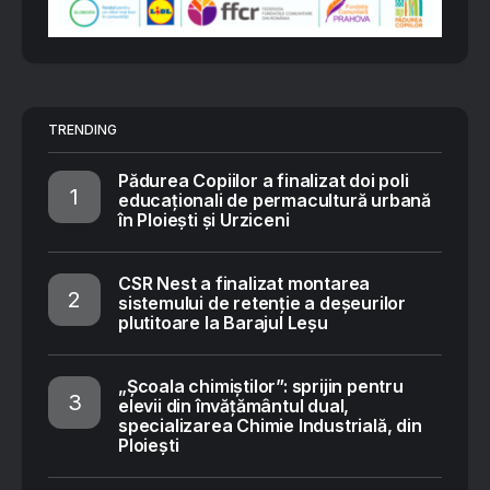
TRENDING
Pădurea Copiilor a finalizat doi poli
educaționali de permacultură urbană
în Ploiești și Urziceni
CSR Nest a finalizat montarea
sistemului de retenție a deșeurilor
plutitoare la Barajul Leșu
„Școala chimiștilor”: sprijin pentru
elevii din învățământul dual,
specializarea Chimie Industrială, din
Ploiești