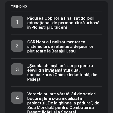
TRENDING
Pădurea Copiilor a finalizat doi poli
educaționali de permacultură urbană
în Ploiești și Urziceni
CSR Nest a finalizat montarea
sistemului de retenție a deșeurilor
plutitoare la Barajul Leșu
„Școala chimiștilor”: sprijin pentru
elevii din învățământul dual,
specializarea Chimie Industrială, din
Ploiești
Verdele nu are vârstă: 34 de seniori
bucureșteni s-au mobilizat în
proiectul „De la ghindă la pădure”, de
Ziua Mondială pentru Combaterea
Deșertificării și a Secetei