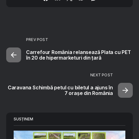
PREV POST
Carrefour România relansează Plata cu PET
în 20 de hipermarketuri din țară
NEXT POST
Caravana Schimbă petul cu biletul a ajuns în
7 orașe din România
SUSȚINEM