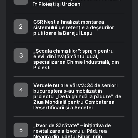
în Ploiești și Urziceni
CSR Nest a finalizat montarea
sistemului de retenție a deșeurilor
plutitoare la Barajul Leșu
„Școala chimiștilor”: sprijin pentru
elevii din învățământul dual,
specializarea Chimie Industrială, din
Ploiești
Verdele nu are vârstă: 34 de seniori
bucureșteni s-au mobilizat în
proiectul „De la ghindă la pădure”, de
Ziua Mondială pentru Combaterea
Deșertificării și a Secetei
„Izvor de Sănătate” – inițiativă de
revitalizare a Izvorului Pădurea
Neagră din județul Bihor, prin