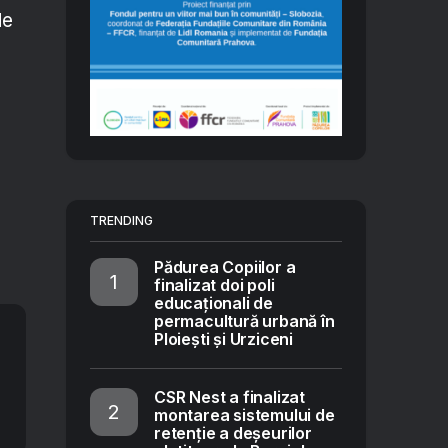
de
TRENDING
Pădurea Copiilor a
finalizat doi poli
educaționali de
permacultură urbană în
Ploiești și Urziceni
CSR Nest a finalizat
montarea sistemului de
retenție a deșeurilor