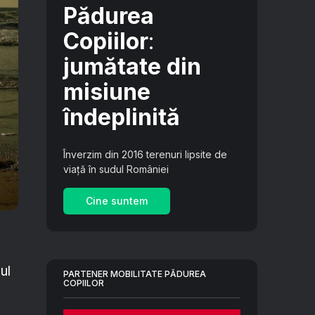
Pădurea
Copiilor
:
jumătate din
misiune
îndeplinită
Înverzim din 2016 terenuri lipsite de
viață în sudul României
Cine suntem
ul
PARTENER MOBILITATE PĂDUREA
COPIILOR
.