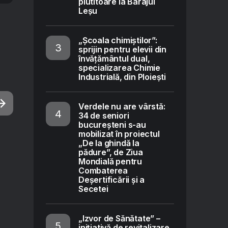
plutitoare la Barajul
Leșu
„Școala chimiștilor”:
sprijin pentru elevii din
învățământul dual,
specializarea Chimie
Industrială, din Ploiești
Verdele nu are vârstă:
34 de seniori
bucureșteni s-au
mobilizat în proiectul
„De la ghindă la
pădure”, de Ziua
Mondială pentru
Combaterea
Deșertificării și a
Secetei
„Izvor de Sănătate” –
inițiativă de revitalizare