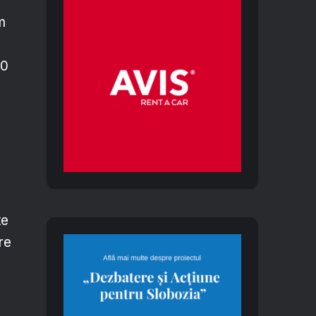
m
00
te
re