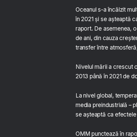
Oceanul s-a încălzit mul
în 2021 și se așteaptă c
raport. De asemenea, oce
de ani, din cauza creșter
transfer între atmosferă
Nivelul mării a crescut 
2013 până în 2021 de do
La nivel global, tempera
media preindustrială – p
se așteaptă ca efectele 
OMM punctează în raport