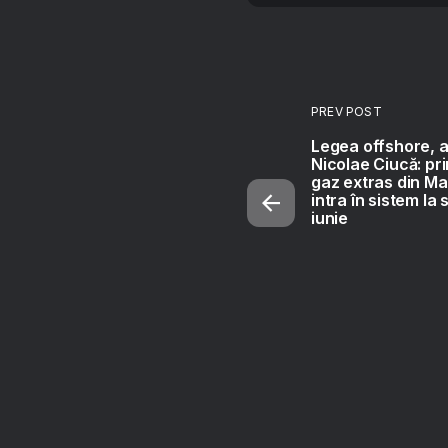
PREV POST
Legea offshore, a
Nicolae Ciucă: pr
gaz extras din M
intra în sistem la s
iunie