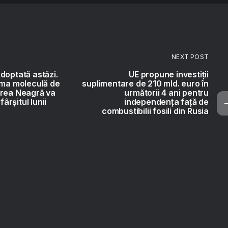
NEXT POST
doptată astăzi.
UE propune investiții
ima moleculă de
suplimentare de 210 mld. euro în
area Neagră va
următorii 4 ani pentru
fârșitul lunii
independența față de
combustibilii fosili din Rusia