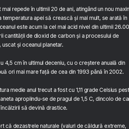
t mai repede în ultimii 20 de ani, atingând un nou maxi
a temperatura apei să crească și mai mult, se arată în
anul este acum la cel mai acid nivel din ultimii 26.0
ii cantității de dioxid de carbon și a procesului de
, uscat și oceanul planetar.
cu 4,5 cm în ultimul deceniu, cu o creștere anuală din
uă ori mai mare față de cea din 1993 până în 2002.
tura medie anul trecut a fost cu 1,11 grade Celsius pes
laneta apropiindu-se de pragul de 1,5 C, dincolo de ca
încălzirii să devină drastice.
 că dezastrele naturale (valuri de căldură extreme,