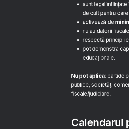
sunt legal înființate
de cult pentru care
activează de
minim
nu au datorii fiscal
respectă principiil
pot demonstra capa
educaționale.
Nu pot aplica
: partide p
publice, societăți comer
fiscale/judiciare.
Calendarul 