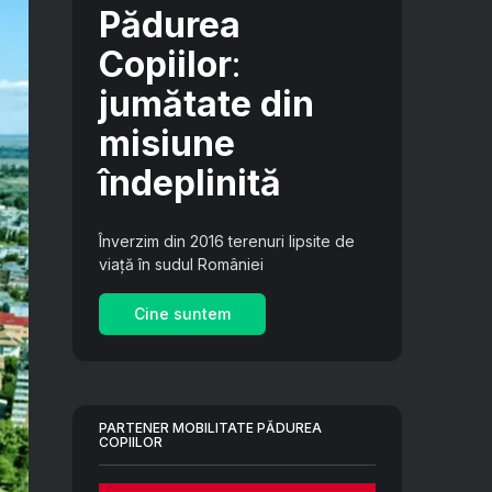
Pădurea
Copiilor
:
jumătate din
misiune
îndeplinită
Înverzim din 2016 terenuri lipsite de
viață în sudul României
Cine suntem
PARTENER MOBILITATE PĂDUREA
COPIILOR