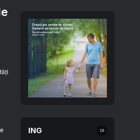
le
tăți
ING
le
29