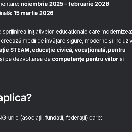
mentare:
noiembrie 2025 – februarie 2026
inală:
15 martie 2026
sprijinirea inițiativelor educaționale care modernize
i creează medii de învățare sigure, moderne și incluzi
ție STEAM, educație civică, vocațională, pentru
 și pe dezvoltarea de
competențe pentru viitor
și
aplica?
urile (asociații, fundații, federații) care: