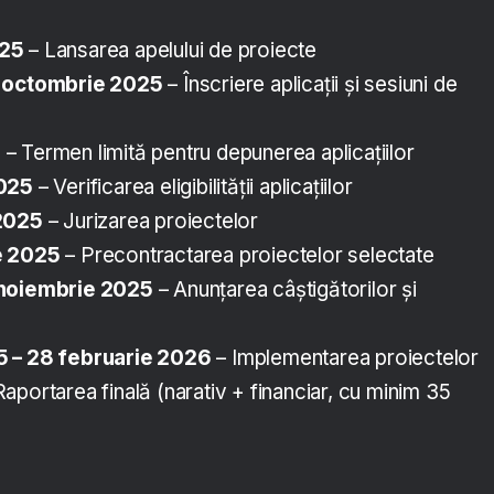
025
– Lansarea apelului de proiecte
5 octombrie 2025
– Înscriere aplicații și sesiuni de
e
5
– Termen limită pentru depunerea aplicațiilor
2025
– Verificarea eligibilității aplicațiilor
 2025
– Jurizarea proiectelor
e 2025
– Precontractarea proiectelor selectate
 noiembrie 2025
– Anunțarea câștigătorilor și
5 – 28 februarie 2026
– Implementarea proiectelor
aportarea finală (narativ + financiar, cu minim 35