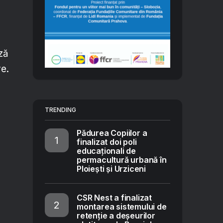
ază
ve.
TRENDING
Pădurea Copiilor a
finalizat doi poli
educaționali de
permacultură urbană în
Ploiești și Urziceni
CSR Nest a finalizat
montarea sistemului de
retenție a deșeurilor