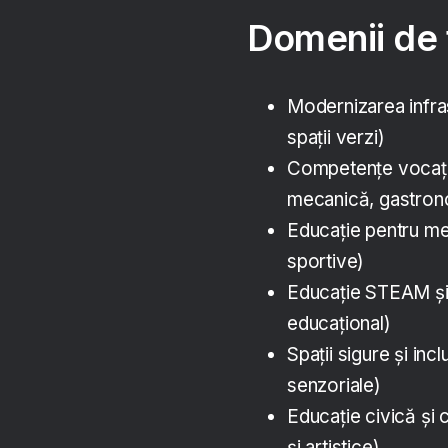
Domenii de f
Modernizarea infras
spații verzi)
Competențe vocațion
mecanică, gastrono
Educație pentru med
sportive)
Educație STEAM și 
educațional)
Spații sigure și inc
senzoriale)
Educație civică și c
și artistice)