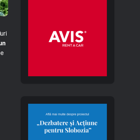
uri
un
de