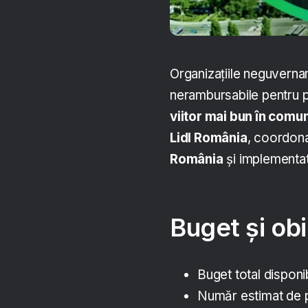
Organizațiile neguvern
nerambursabile pentru 
viitor mai bun în comun
Lidl România
, coordona
România
și implementat
Buget și ob
Buget total disponi
Număr estimat de p