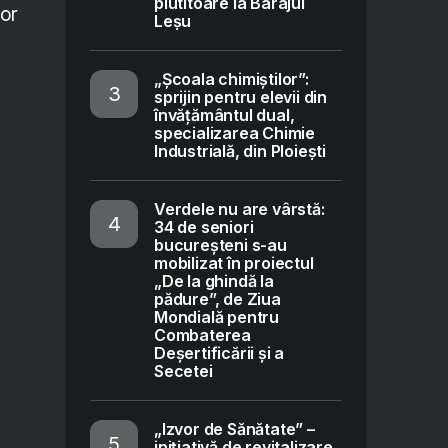
plutitoare la Barajul
lor
Leșu
„Școala chimiștilor”:
sprijin pentru elevii din
învățământul dual,
specializarea Chimie
Industrială, din Ploiești
Verdele nu are vârstă:
34 de seniori
bucureșteni s-au
mobilizat în proiectul
„De la ghindă la
pădure”, de Ziua
Mondială pentru
Combaterea
Deșertificării și a
Secetei
„Izvor de Sănătate” –
inițiativă de revitalizare