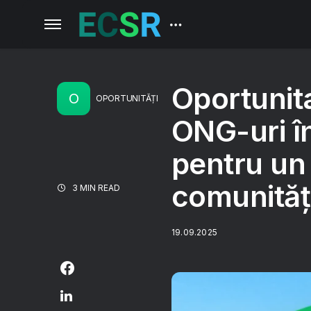
Oportunit
O
OPORTUNITĂȚI
ONG-uri î
pentru un 
comunități
3 MIN READ
19.09.2025