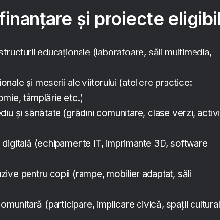
inanțare și proiecte eligibi
tructurii educaționale (laboratoare, săli multimedia,
ale și meserii ale viitorului (ateliere practice:
mie, tâmplărie etc.)
iu și sănătate (grădini comunitare, clase verzi, activi
digitală (echipamente IT, imprimante 3D, software
luzive pentru copii (rampe, mobilier adaptat, săli
omunitară (participare, implicare civică, spații cultura