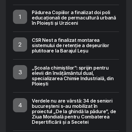
Pădurea Copiilor a finalizat doi poli
educaționali de permacultură urbană
în Ploiești și Urziceni
CSR Nest a finalizat montarea
sistemului de retenție a deșeurilor
plutitoare la Barajul Leșu
„Școala chimiștilor”: sprijin pentru
elevii din învățământul dual,
specializarea Chimie Industrială, din
Ploiești
Verdele nu are vârstă: 34 de seniori
bucureșteni s-au mobilizat în
proiectul „De la ghindă la pădure”, de
Ziua Mondială pentru Combaterea
Deșertificării și a Secetei