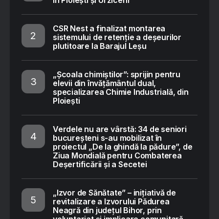
CSR Nest a finalizat montarea
sistemului de retenție a deșeurilor
plutitoare la Barajul Leșu
„Școala chimiștilor”: sprijin pentru
elevii din învățământul dual,
specializarea Chimie Industrială, din
Ploiești
Verdele nu are vârstă: 34 de seniori
bucureșteni s-au mobilizat în
proiectul „De la ghindă la pădure”, de
Ziua Mondială pentru Combaterea
Deșertificării și a Secetei
„Izvor de Sănătate” – inițiativă de
revitalizare a Izvorului Pădurea
Neagră din județul Bihor, prin
voluntariat și implicare comunitară