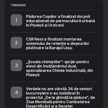
TRENDING
Pădurea Copiilor a finalizat doi poli
educaționali de permacultură urbană
în Ploiești și Urziceni
CSR Nest a finalizat montarea
sistemului de retenție a deșeurilor
plutitoare la Barajul Leșu
„Școala chimiștilor”: sprijin pentru
elevii din învățământul dual,
specializarea Chimie Industrială, din
Ploiești
Verdele nu are vârstă: 34 de seniori
bucureșteni s-au mobilizat în
proiectul „De la ghindă la pădure”, de
Ziua Mondială pentru Combaterea
Deșertificării și a Secetei