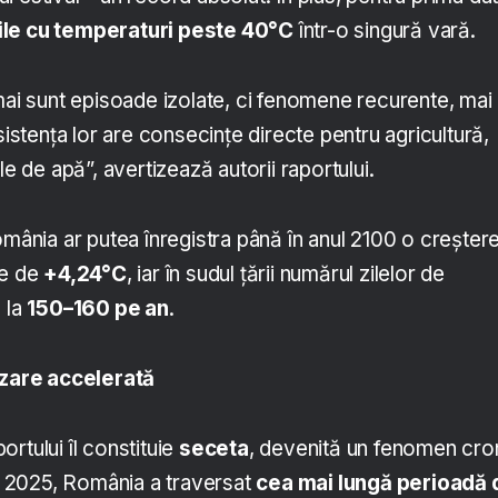
ile cu temperaturi peste 40°C
într-o singură vară.
mai sunt episoade izolate, ci fenomene recurente, mai
sistența lor are consecințe directe pentru agricultură,
le de apă”, avertizează autorii raportului.
omânia ar putea înregistra până în anul 2100 o creșter
le de
+4,24°C
, iar în sudul țării numărul zilelor de
 la
150–160 pe an
.
izare accelerată
portului îl constituie
seceta
, devenită un fenomen cro
ie 2025, România a traversat
cea mai lungă perioadă 