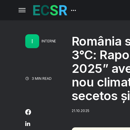
România s
I
INTERNE
3°C: Rapor
2025” ave
nou climat
3 MIN READ
secetos și
21.10.2025