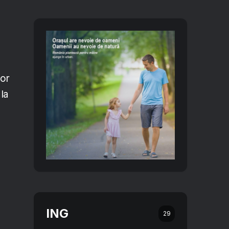
lor
la
ă
ING
29