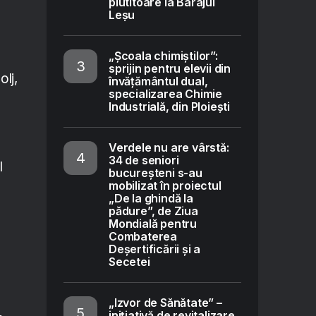
plutitoare la Barajul
Leșu
„Școala chimiștilor”:
sprijin pentru elevii din
olj,
învățământul dual,
specializarea Chimie
Industrială, din Ploiești
Verdele nu are vârstă:
34 de seniori
l
bucureșteni s-au
mobilizat în proiectul
„De la ghindă la
pădure”, de Ziua
Mondială pentru
Combaterea
Deșertificării și a
Secetei
„Izvor de Sănătate” –
inițiativă de revitalizare