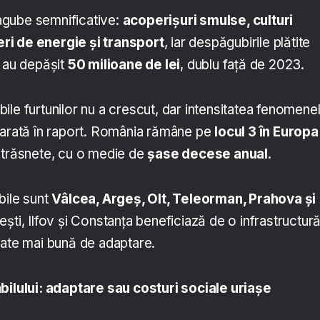
gube semnificative:
acoperișuri smulse, culturi
ri de energie și transport
, iar despăgubirile plătite
e au depășit
50 milioane de lei
, dublu față de 2023.
le furtunilor nu a crescut, dar intensitatea fenomene
 arată în raport. România rămâne pe
locul 3 în Europa
 trăsnete, cu o medie de
șase decese anual
.
bile sunt
Vâlcea, Argeș, Olt, Teleorman, Prahova și
ești, Ilfov și Constanța beneficiază de o infrastructur
tate mai bună de adaptare.
bilului: adaptare sau costuri sociale uriașe