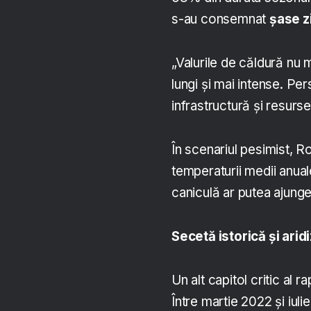
s-au consemnat
șase z
„Valurile de căldură nu 
lungi și mai intense. Per
infrastructură și resurse
În scenariul pesimist, R
temperaturii medii anua
caniculă ar putea ajunge
Secetă istorică și arid
Un alt capitol critic al ra
Între martie 2022 și iul