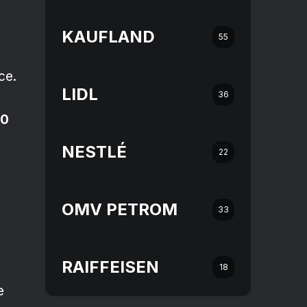
KAUFLAND
55
ce.
LIDL
36
20
NESTLÉ
22
OMV PETROM
33
RAIFFEISEN
18
e