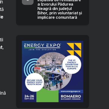
în
a Izvorului Pădurea
Neagră din județul
tă
Bihor, prin voluntariat și
le
implicare comunitară
ii
nt
,
ină