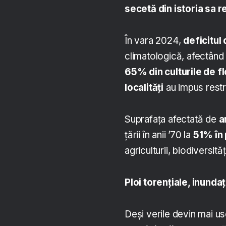
secetă din istoria sa 
În vara 2024,
deficitul 
climatologică, afectând g
65% din culturile de f
localități
au impus restr
Suprafața afectată de
a
țării în anii ’70 la
51% în
agriculturii, biodiversităț
Ploi torențiale, inundaț
Deși verile devin mai u