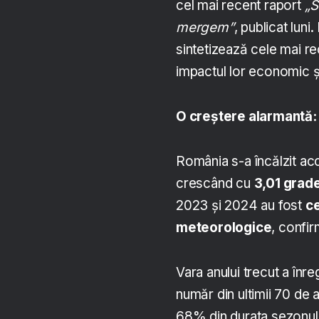
cel mai recent raport
„S
mergem”
, publicat luni
sintetizează cele mai re
impactul lor economic și
O creștere alarmantă:
România s-a încălzit acc
crescând cu
3,01 grad
2023 și 2024 au fost
ce
meteorologice
, confir
Vara anului trecut a înre
număr din ultimii 70 de a
68% din durata sezonului