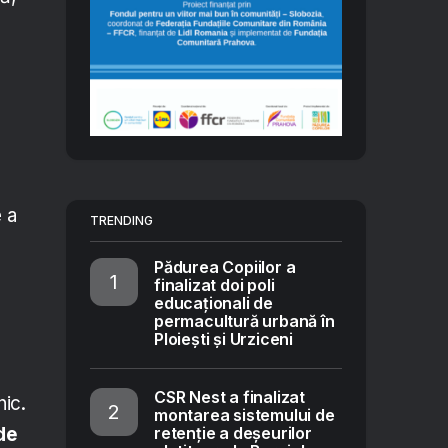
e a
TRENDING
Pădurea Copiilor a
finalizat doi poli
educaționali de
permacultură urbană în
Ploiești și Urziceni
CSR Nest a finalizat
nic.
montarea sistemului de
retenție a deșeurilor
de