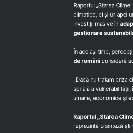
Raportul „Starea Climei
climatice, ci și un apel 
investiții masive în
adap
gestionare sustenabil
În același timp, percepț
de români
consideră sch
„Dacă nu tratăm criza cl
spirală a vulnerabilități
umane, economice și eco
Raportul „Starea Clim
reprezintă o sinteză știi