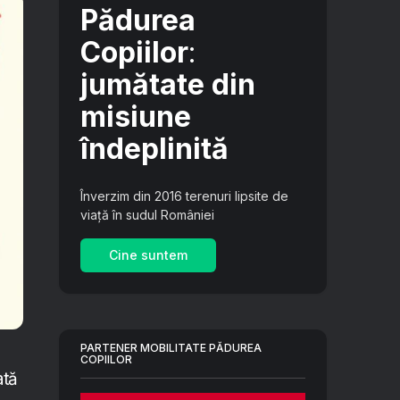
Pădurea
Copiilor
:
jumătate din
misiune
îndeplinită
Înverzim din 2016 terenuri lipsite de
viață în sudul României
Cine suntem
PARTENER MOBILITATE PĂDUREA
COPIILOR
ată