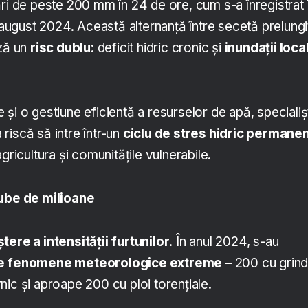
ri de peste 200 mm în 24 de ore, cum s-a înregistrat 
i august 2024. Această alternanță între secetă prelungi
ază un
risc dublu
: deficit hidric cronic și
inundații loca
și o gestiune eficientă a resurselor de apă, specialișt
riscă să intre într-un
ciclu de stres hidric permane
gricultura și comunitățile vulnerabile.
gube de milioane
tere a intensității furtunilor
. În anul 2024, s-au
de fenomene meteorologice extreme
– 200 cu grind
ic și aproape 200 cu ploi torențiale.