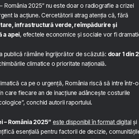
 – România 2025” nu este doar o radiografie a crizei
urgent la acțiune. Cercetătorii atrag atenția că, fără
tare, infrastructură verde, reîmpădurire și
ă a apei
, efectele economice și sociale vor fi dramati
ia publică rămâne îngrijorător de scăzută:
doar 1 din 
imbările climatice o prioritate națională.
imatică ca pe o urgență, România riscă să intre într-o
i, în care fiecare an de inacțiune adâncește costurile
logice”, conchid autorii raportului.
ei – România 2025”
este disponibil în format digital
și
nțifică esențială pentru factorii de decizie, comunitățil