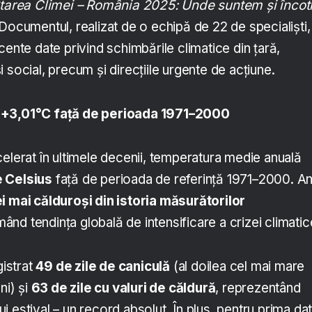
tarea Climei – România 2025: Unde suntem și încot
. Documentul, realizat de o echipă de 22 de specialiști,
cente date privind schimbările climatice din țară,
 social, precum și direcțiile urgente de acțiune.
 +3,01°C față de perioada 1971–2000
elerat în ultimele decenii, temperatura medie anuală
e Celsius
față de perioada de referință 1971–2000. An
i mai călduroși din istoria măsurătorilor
mând tendința globală de intensificare a crizei climatic
gistrat
49 de zile de caniculă
(al doilea cel mai mare
ni) și
63 de zile cu valuri de căldură
, reprezentând
 estival – un record absolut. În plus, pentru prima dat