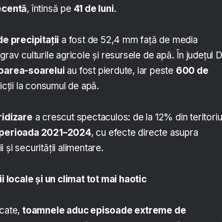
recentă
, întinsă pe
41 de luni
.
de precipitații
a fost de 52,4 mm față de media
rav culturile agricole și resursele de apă. În județul D
loarea-soarelui
au fost pierdute, iar peste
600 de
icții la consumul de apă.
ridizare
a crescut spectaculos: de la 12% din teritoriu
 perioada 2021–2024
, cu efecte directe asupra
ii și securității alimentare.
ii locale și un climat tot mai haotic
scate,
toamnele aduc episoade extreme de