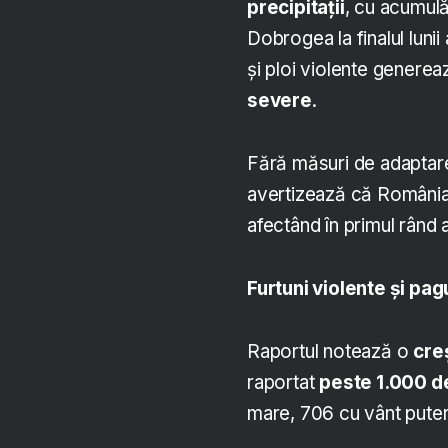
precipitații
, cu acumulă
Dobrogea la finalul luni
și ploi violente genere
severe
.
Fără măsuri de adaptare 
avertizează că România 
afectând în primul rând a
Furtuni violente și pa
Raportul notează o
creș
raportat
peste 1.000 
mare, 706 cu vânt putern