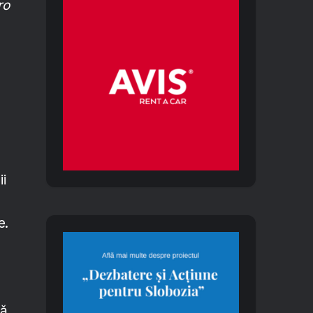
ro
ii
e.
ă,