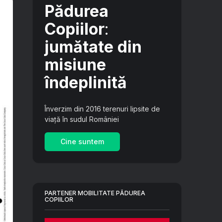
Pădurea
Copiilor
:
jumătate din
misiune
îndeplinită
Înverzim din 2016 terenuri lipsite de
viață în sudul României
Cine suntem
PARTENER MOBILITATE PĂDUREA
COPIILOR