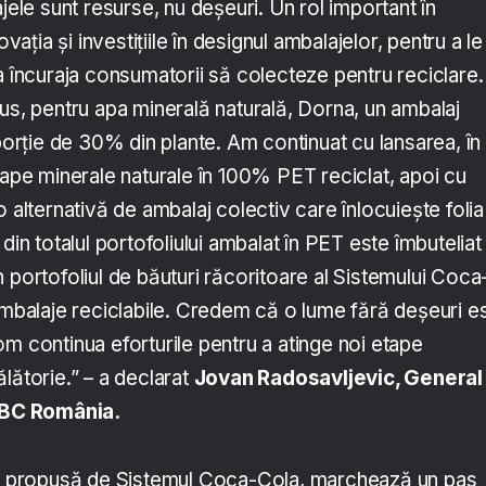
ajele sunt resurse, nu deșeuri. Un rol important în
ovația și investițiile în designul ambalajelor, pentru a le
a încuraja consumatorii să colecteze pentru reciclare.
us, pentru apa minerală naturală, Dorna, un ambalaj
oporție de 30% din plante. Am continuat cu lansarea, în
 ape minerale naturale în 100% PET reciclat, apoi cu
o alternativă de ambalaj colectiv care înlocuiește foli
din totalul portofoliului ambalat în PET este îmbuteliat 
 portofoliul de băuturi răcoritoare al Sistemului Coca
ambalaje reciclabile. Credem că o lume fără deșeuri e
m continua eforturile pentru a atinge noi etape
lătorie.” – a declarat
Jovan Radosavljevic, General
BC România.
at, propusă de Sistemul Coca-Cola, marchează un pas