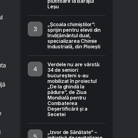
plutitoare la Barajul
Leșu
ul
„Școala chimiștilor”:
sprijin pentru elevii din
învățământul dual,
specializarea Chimie
Industrială, din Ploiești
Verdele nu are vârstă:
uta
34 de seniori
bucureșteni s-au
mobilizat în proiectul
ijă
„De la ghindă la
pădure”, de Ziua
Mondială pentru
Combaterea
Deșertificării și a
o
Secetei
i
„Izvor de Sănătate” –
inițiativă de revitalizare