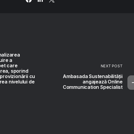
nalizarea
uire a
et care
NEXT POST
rea, sporind
provizionării cu
Ambasada Sustenabilității
rea nivelului de
angajează Online
Communication Specialist