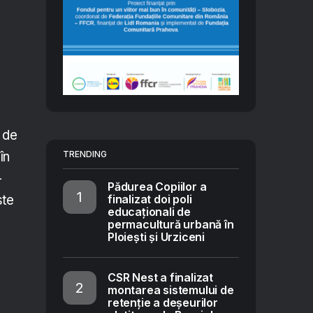
a de
TRENDING
în
-
Pădurea Copiilor a
finalizat doi poli
ste
educaționali de
permacultură urbană în
Ploiești și Urziceni
CSR Nest a finalizat
montarea sistemului de
retenție a deșeurilor