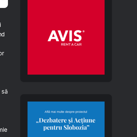
i
nd
or
i să
mie