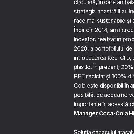
circulară, în care ambal
strategia noastră îl au in
face mai sustenabile și 
Încă din 2014, am introd
inovator, realizat în pr
2020, a portofoliului de
introducerea Keel Clip, 
plastic. În prezent, 20% 
PET reciclat și 100% din
Cola este disponibil în 
posibilă, de aceea ne vo
importante în această că
Manager Coca-Cola H
Soluția capacului ataș