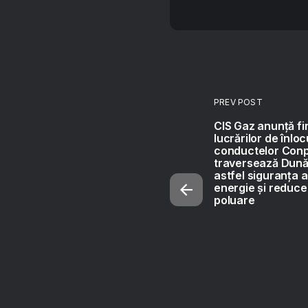
PREV POST
CIS Gaz anunță fi
lucrărilor de înloc
conductelor Conp
traversează Dună
astfel siguranța a
energie și reduce
poluare