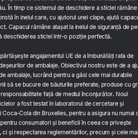
ău. În timp ce sistemul de deschidere a sticlei rămâne
stă în inelul care, cu ajutorul unei clape, ajută capac
ct. Capacul rămâne atașat la inelul de siguranță de pe
ră deschiderea sticlei într-o poziție perfectă.
părtășește angajamentul UE de a îmbunătăți rata de
 deșeurilor de ambalaje. Obiectivul nostru este de a aj
 de ambalaje, lucrând pentru a găsi cele mai durabile
enii să se bucure de băuturile preferate, produse cu gr
 responsabilitate față de mediul înconjurător. Noul
clelor a fost testat în laboratorul de cercetare și
 Coca-Cola din Bruxelles, pentru a asigura nu numai 
pentru consumatori și beneficii în ceea ce privește
a, ci și respectarea reglementărilor, precum și cele ma