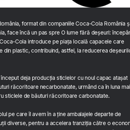
România, format din companiile Coca-Cola România ș
 face încă un pas spre O lume fără deșeuri: începâ
ul Coca-Cola introduce pe piața locală capacele care
 din plastic, contribuind, astfel, la reducerea deșeuril
început deja producția sticlelor cu noul capac atașat
uturi răcoritoare necarbonatate, urmând ca în luna ma
ru sticlele de băuturi răcoritoare carbonatate.
lul pe care îl avem în a ține ambalajele departe de
uții diverse, pentru a accelera tranziția către o econo