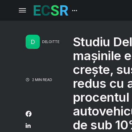
Studiu Del
D
DELOITTE
mașinile e
crește, su
redus cu 
2 MIN READ
procentul 
autovehicu
de sub 10%