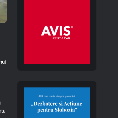
nui
i
nța