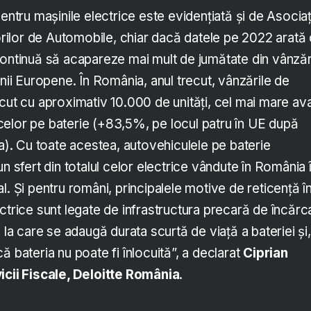
pentru mașinile electrice este evidențiată și de Asociaț
ilor de Automobile, chiar dacă datele pe 2022 arată
continuă să acapareze mai mult de jumătate din vânzăr
unii Europene. În România, anul trecut, vânzările de
scut cu aproximativ 10.000 de unități, cel mai mare av
ul celor pe baterie (+83,5%, pe locul patru în UE după
ia). Cu toate acestea, autovehiculele pe baterie
un sfert din totalul celor electrice vândute în România 
l. Și pentru români, principalele motive de reticență î
ctrice sunt legate de infrastructura precară de încărc
 la care se adaugă durata scurtă de viață a bateriei și,
ă bateria nu poate fi înlocuită”, a declarat
Ciprian
icii Fiscale, Deloitte România
.