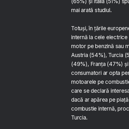
(65%) și Italia (51%) sp
mai arată studiul.
Totuși, în țările europe
internă la cele electric
motor pe benzină sau mo
Austria (54%), Turcia 
(49%), Franța (47%) și 
consumatori ar opta pen
motoarele pe combustie i
care se declară interesaț
dacă ar apărea pe piață
combustie internă, proc
Turcia.