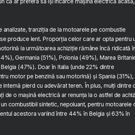
un că ar prefera să își încarce mașina electrică acasă,
ne analizate, tranziția de la motoarele pe combustie
e se produce lent. Proporția celor care ar opta pentru 
torină la următoarea achiziție rămâne încă ridicată î
(54%), Germania (51%), Polonia (49%), Marea Britani
Belgia (47%). Doar în Italia (unde 22% dintre
tru motor pe benzină sau motorină) și Spania (31%),
nternă pierd cu adevărat teren. În plus, mulți dintre 
i de o mașină electrică ar renunța la o astfel de achiz
 un combustibil sintetic, nepoluant, pentru motoarele 
entul acestora variind între 44% în Belgia și 63% în