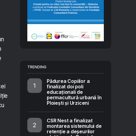
un
n
e
TRENDING
Pădurea Copiilor a
cei
finalizat doi poli
educaționali de
iție
permacultură urbană în
Ploiești și Urziceni
cu
CSR Nest a finalizat
montarea sistemului de
retenție a deșeurilor