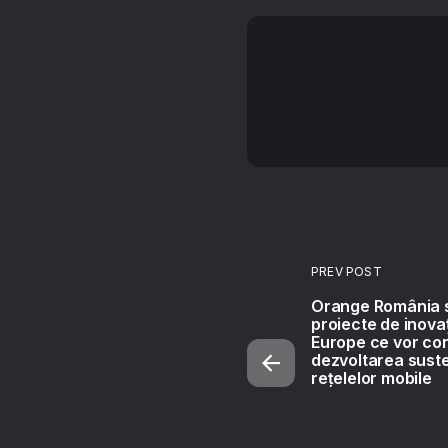
PREV POST
Orange România se
proiecte de inova
Europe ce vor cont
dezvoltarea suste
rețelelor mobile