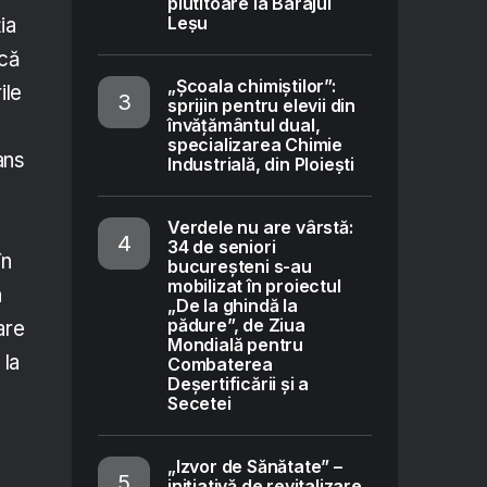
plutitoare la Barajul
Leșu
ia
 că
„Școala chimiștilor”:
ile
sprijin pentru elevii din
învățământul dual,
specializarea Chimie
ans
Industrială, din Ploiești
Verdele nu are vârstă:
34 de seniori
în
bucureșteni s-au
mobilizat în proiectul
n
„De la ghindă la
pădure”, de Ziua
are
Mondială pentru
 la
Combaterea
Deșertificării și a
Secetei
„Izvor de Sănătate” –
inițiativă de revitalizare