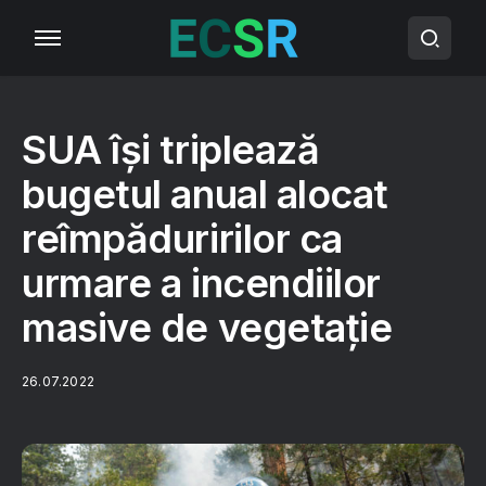
SUA își triplează
bugetul anual alocat
reîmpăduririlor ca
urmare a incendiilor
masive de vegetație
26.07.2022