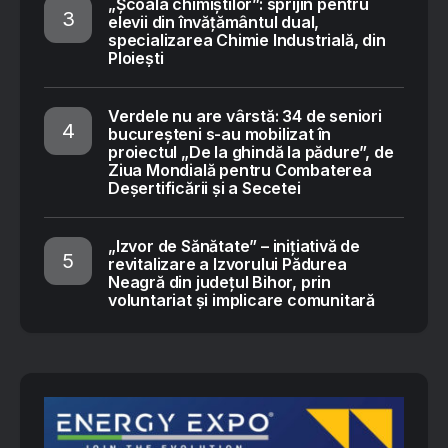
„Școala chimiștilor”: sprijin pentru
elevii din învățământul dual,
specializarea Chimie Industrială, din
Ploiești
Verdele nu are vârstă: 34 de seniori
bucureșteni s-au mobilizat în
proiectul „De la ghindă la pădure”, de
Ziua Mondială pentru Combaterea
Deșertificării și a Secetei
„Izvor de Sănătate” – inițiativă de
revitalizare a Izvorului Pădurea
Neagră din județul Bihor, prin
voluntariat și implicare comunitară