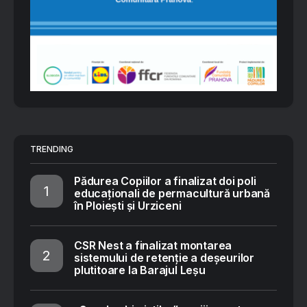
TRENDING
Pădurea Copiilor a finalizat doi poli
educaționali de permacultură urbană
în Ploiești și Urziceni
CSR Nest a finalizat montarea
sistemului de retenție a deșeurilor
plutitoare la Barajul Leșu