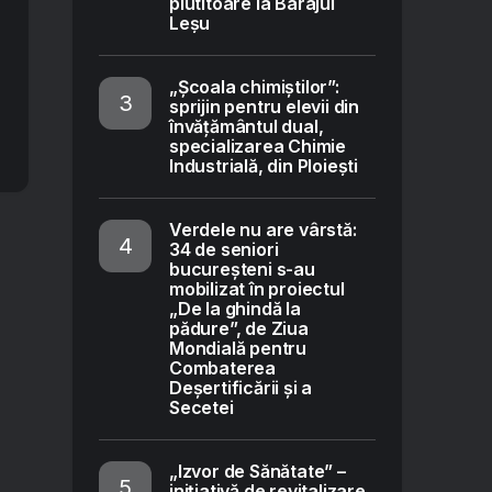
plutitoare la Barajul
Leșu
„Școala chimiștilor”:
sprijin pentru elevii din
învățământul dual,
specializarea Chimie
Industrială, din Ploiești
Verdele nu are vârstă:
34 de seniori
bucureșteni s-au
mobilizat în proiectul
„De la ghindă la
pădure”, de Ziua
Mondială pentru
Combaterea
Deșertificării și a
Secetei
„Izvor de Sănătate” –
inițiativă de revitalizare