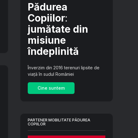
Pădurea
Copiilor
:
jumătate din
misiune
îndeplinită
Înverzim din 2016 terenuri lipsite de
viață în sudul României
Cine suntem
PARTENER MOBILITATE PĂDUREA
COPIILOR