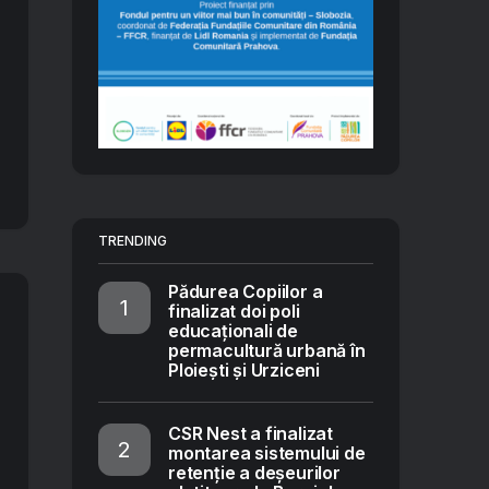
TRENDING
Pădurea Copiilor a
finalizat doi poli
educaționali de
permacultură urbană în
Ploiești și Urziceni
CSR Nest a finalizat
montarea sistemului de
retenție a deșeurilor