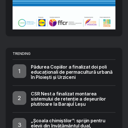
TRENDING
Pădurea Copiilor a finalizat doi poli
educaționali de permacultură urbană
în Ploiești și Urziceni
CSR Nest a finalizat montarea
sistemului de retenție a deșeurilor
plutitoare la Barajul Leșu
„Școala chimiștilor”: sprijin pentru
elevii din învățământul dual,