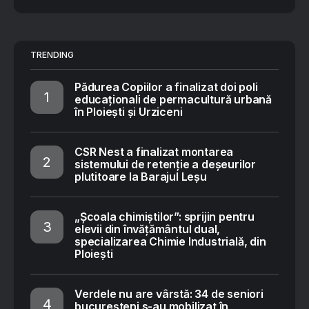
TRENDING
Pădurea Copiilor a finalizat doi poli
educaționali de permacultură urbană
în Ploiești și Urziceni
CSR Nest a finalizat montarea
sistemului de retenție a deșeurilor
plutitoare la Barajul Leșu
„Școala chimiștilor”: sprijin pentru
elevii din învățământul dual,
specializarea Chimie Industrială, din
Ploiești
Verdele nu are vârstă: 34 de seniori
bucureșteni s-au mobilizat în