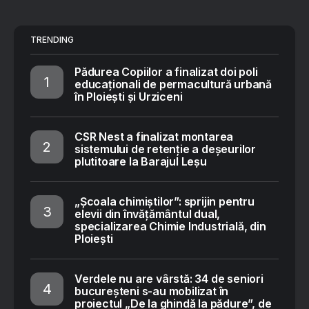
TRENDING
Pădurea Copiilor a finalizat doi poli
educaționali de permacultură urbană
în Ploiești și Urziceni
CSR Nest a finalizat montarea
sistemului de retenție a deșeurilor
plutitoare la Barajul Leșu
„Școala chimiștilor”: sprijin pentru
elevii din învățământul dual,
specializarea Chimie Industrială, din
Ploiești
Verdele nu are vârstă: 34 de seniori
bucureșteni s-au mobilizat în
proiectul „De la ghindă la pădure”, de