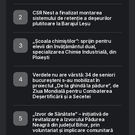
CSR Nest a finalizat montarea
sistemului de retenție a deșeurilor
plutitoare la Barajul Leșu
„Școala chimiștilor”: sprijin pentru
elevii din învățământul dual,
specializarea Chimie Industrială, din
Ploiești
Verdele nu are vârstă: 34 de seniori
bucureșteni s-au mobilizat în
proiectul „De la ghindă la pădure”, de
Ziua Mondială pentru Combaterea
Deșertificării și a Secetei
„Izvor de Sănătate” – inițiativă de
revitalizare a Izvorului Pădurea
Neagră din județul Bihor, prin
voluntariat și implicare comunitară