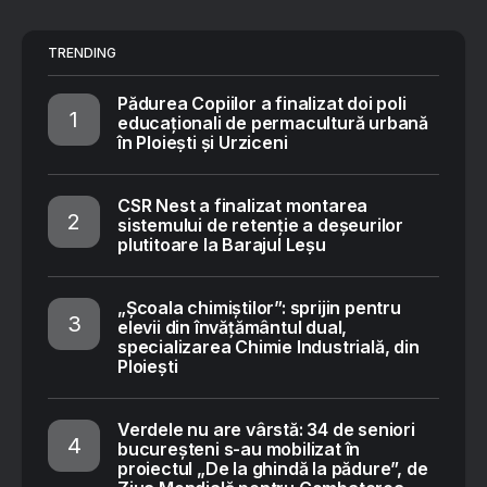
TRENDING
Pădurea Copiilor a finalizat doi poli
educaționali de permacultură urbană
în Ploiești și Urziceni
CSR Nest a finalizat montarea
sistemului de retenție a deșeurilor
plutitoare la Barajul Leșu
„Școala chimiștilor”: sprijin pentru
elevii din învățământul dual,
specializarea Chimie Industrială, din
Ploiești
Verdele nu are vârstă: 34 de seniori
bucureșteni s-au mobilizat în
proiectul „De la ghindă la pădure”, de