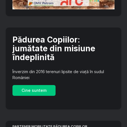
Pădurea Copiilor
:
jumătate din misiune
îndeplinită
Înverzim din 2016 terenuri lipsite de viață în sudul
României
Cine suntem
PARTENER MOBILITATE PĂDUREA COPIILOR