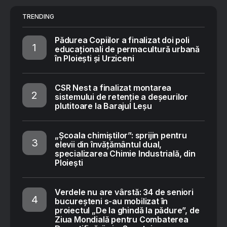
TRENDING
Pădurea Copiilor a finalizat doi poli
educaționali de permacultură urbană
în Ploiești și Urziceni
CSR Nest a finalizat montarea
sistemului de retenție a deșeurilor
plutitoare la Barajul Leșu
„Școala chimiștilor”: sprijin pentru
elevii din învățământul dual,
specializarea Chimie Industrială, din
Ploiești
Verdele nu are vârstă: 34 de seniori
bucureșteni s-au mobilizat în
proiectul „De la ghindă la pădure”, de
Ziua Mondială pentru Combaterea