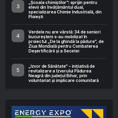
„Școala chimiștilor”: sprijin pentru
elevii din învățământul dual,
specializarea Chimie Industrială, din
Ploiești
Verdele nu are vârstă: 34 de seniori
bucureșteni s-au mobilizat în
proiectul „De la ghindă la pădure”, de
Ziua Mondială pentru Combaterea
Deșertificării și a Secetei
„Izvor de Sănătate” – inițiativă de
revitalizare a Izvorului Pădurea
Neagră din județul Bihor, prin
voluntariat și implicare comunitară