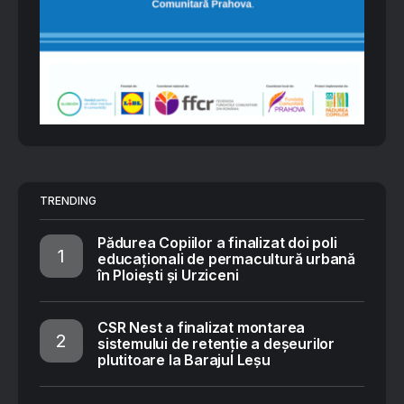
TRENDING
Pădurea Copiilor a finalizat doi poli
educaționali de permacultură urbană
în Ploiești și Urziceni
CSR Nest a finalizat montarea
sistemului de retenție a deșeurilor
plutitoare la Barajul Leșu