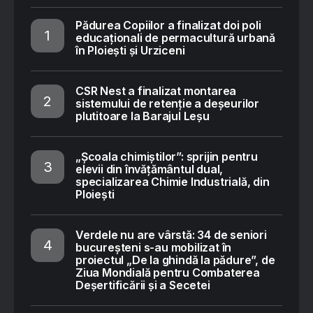
Pădurea Copiilor a finalizat doi poli
educaționali de permacultură urbană
în Ploiești și Urziceni
CSR Nest a finalizat montarea
sistemului de retenție a deșeurilor
plutitoare la Barajul Leșu
„Școala chimiștilor”: sprijin pentru
elevii din învățământul dual,
specializarea Chimie Industrială, din
Ploiești
Verdele nu are vârstă: 34 de seniori
bucureșteni s-au mobilizat în
proiectul „De la ghindă la pădure”, de
Ziua Mondială pentru Combaterea
Deșertificării și a Secetei