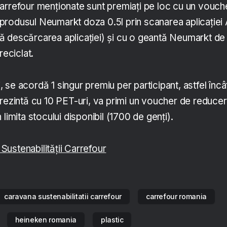
arrefour menționate sunt premiați pe loc cu un vouch
rodusul Neumarkt doza 0.5l prin scanarea aplicației 
 descărcarea aplicației) și cu o geantă Neumarkt de
reciclat.
se acordă 1 singur premiu per participant, astfel încâ
prezintă cu 10 PET-uri, va primi un voucher de reduce
limita stocului disponibil (1700 de genți).
ustenabilității Carrefour
caravana sustenabilitatii carrefour
carrefour romania
heineken romania
plastic