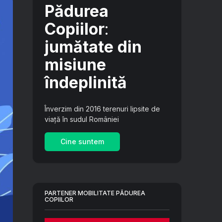
Pădurea
Copiilor
:
jumătate din
misiune
îndeplinită
Înverzim din 2016 terenuri lipsite de
viață în sudul României
Cine suntem
PARTENER MOBILITATE PĂDUREA
COPIILOR