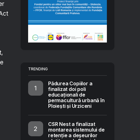
er
Act
t,
re
TRENDING
Pădurea Copiilor a
finalizat doi poli
educaționali de
permacultură urbană în
Ploiești și Urziceni
CSR Nest a finalizat
montarea sistemului de
retenție a deșeurilor