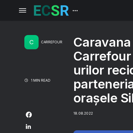
Caravana S
C
CARREFOUR
Carrefour
urilor rec
parteneri
1 MIN READ
orașele Si
18.08.2022