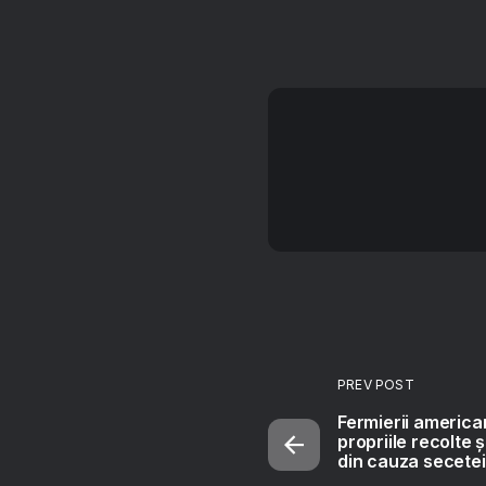
PREV POST
Fermierii american
propriile recolte ș
din cauza secete