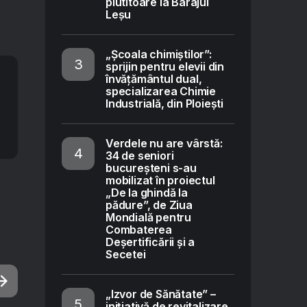
plutitoare la Barajul
Leșu
„Școala chimiștilor”:
sprijin pentru elevii din
învățământul dual,
specializarea Chimie
Industrială, din Ploiești
Verdele nu are vârstă:
34 de seniori
bucureșteni s-au
mobilizat în proiectul
„De la ghindă la
pădure”, de Ziua
Mondială pentru
Combaterea
Deșertificării și a
Secetei
„Izvor de Sănătate” –
inițiativă de revitalizare