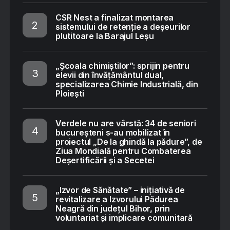
CSR Nest a finalizat montarea
sistemului de retenție a deșeurilor
plutitoare la Barajul Leșu
„Școala chimiștilor”: sprijin pentru
elevii din învățământul dual,
specializarea Chimie Industrială, din
Ploiești
Verdele nu are vârstă: 34 de seniori
bucureșteni s-au mobilizat în
proiectul „De la ghindă la pădure”, de
Ziua Mondială pentru Combaterea
Deșertificării și a Secetei
„Izvor de Sănătate” – inițiativă de
revitalizare a Izvorului Pădurea
Neagră din județul Bihor, prin
voluntariat și implicare comunitară