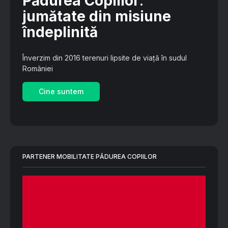
Pădurea Copiilor
:
jumătate din misiune
îndeplinită
Înverzim din 2016 terenuri lipsite de viață în sudul
României
Cine suntem
PARTENER MOBILITATE PĂDUREA COPIILOR