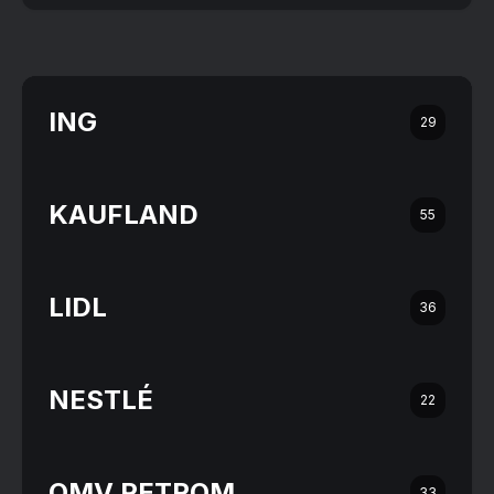
ING
29
KAUFLAND
55
LIDL
36
NESTLÉ
22
OMV PETROM
33