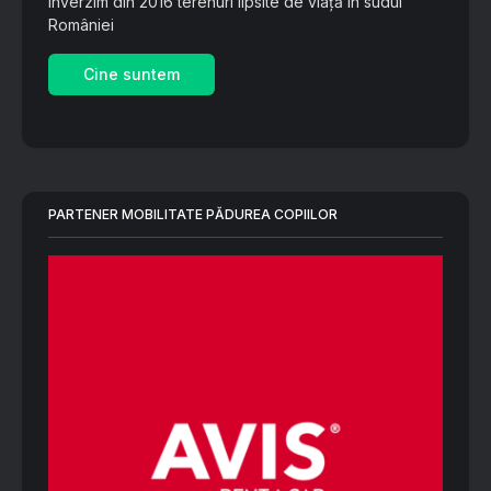
Înverzim din 2016 terenuri lipsite de viață în sudul
României
Cine suntem
PARTENER MOBILITATE PĂDUREA COPIILOR