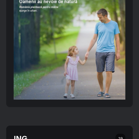
ING
29