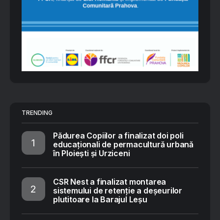
TRENDING
Pădurea Copiilor a finalizat doi poli
educaționali de permacultură urbană
în Ploiești și Urziceni
CSR Nest a finalizat montarea
sistemului de retenție a deșeurilor
plutitoare la Barajul Leșu