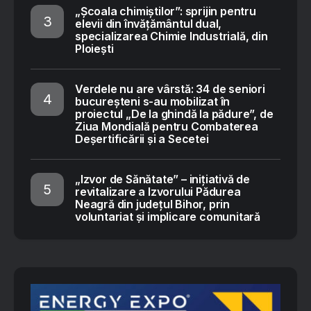
„Școala chimiștilor”: sprijin pentru
elevii din învățământul dual,
specializarea Chimie Industrială, din
Ploiești
Verdele nu are vârstă: 34 de seniori
bucureșteni s-au mobilizat în
proiectul „De la ghindă la pădure”, de
Ziua Mondială pentru Combaterea
Deșertificării și a Secetei
„Izvor de Sănătate” – inițiativă de
revitalizare a Izvorului Pădurea
Neagră din județul Bihor, prin
voluntariat și implicare comunitară