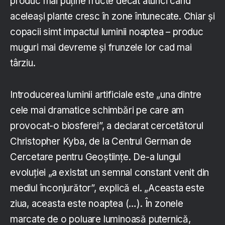
produc mai puține fructe decât atunci când
aceleași plante cresc în zone întunecate. Chiar și
copacii simt impactul luminii noaptea – produc
muguri mai devreme și frunzele lor cad mai
târziu.
Introducerea luminii artificiale este „una dintre
cele mai dramatice schimbări pe care am
provocat-o biosferei”, a declarat cercetătorul
Christopher Kyba, de la Centrul German de
Cercetare pentru Geoștiințe. De-a lungul
evoluției „a existat un semnal constant venit din
mediul înconjurător”, explică el. „Aceasta este
ziua, aceasta este noaptea (…). În zonele
marcate de o poluare luminoasă puternică,