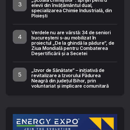
elevii din învățământul dual,
specializarea Chimie Industrială, din
Ploiești
Verdele nu are vârstă: 34 de seniori
bucureșteni s-au mobilizat în
proiectul „De la ghindă la pădure”, de
Ziua Mondială pentru Combaterea
Deșertificării și a Secetei
„Izvor de Sănătate” – inițiativă de
revitalizare a Izvorului Pădurea
Neagră din județul Bihor, prin
voluntariat și implicare comunitară