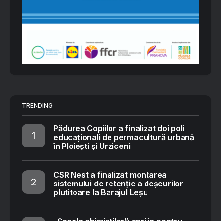
TRENDING
Pădurea Copiilor a finalizat doi poli
educaționali de permacultură urbană
în Ploiești și Urziceni
CSR Nest a finalizat montarea
sistemului de retenție a deșeurilor
plutitoare la Barajul Leșu
„Școala chimiștilor”: sprijin pentru