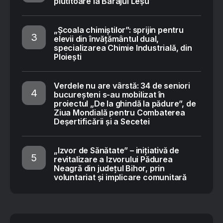
plutitoare la Barajul Leșu
„Școala chimiștilor”: sprijin pentru
elevii din învățământul dual,
specializarea Chimie Industrială, din
Ploiești
Verdele nu are vârstă: 34 de seniori
bucureșteni s-au mobilizat în
proiectul „De la ghindă la pădure”, de
Ziua Mondială pentru Combaterea
Deșertificării și a Secetei
„Izvor de Sănătate” – inițiativă de
revitalizare a Izvorului Pădurea
Neagră din județul Bihor, prin
voluntariat și implicare comunitară