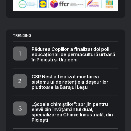
TRENDING
Pădurea Copiilor a finalizat doi poli
educaționali de permacultură urbană
în Ploiești și Urziceni
CSR Nest a finalizat montarea
sistemului de retenție a deșeurilor
plutitoare la Barajul Leșu
„Școala chimiștilor”: sprijin pentru
elevii din învățământul dual,
specializarea Chimie Industrială, din
Ploiești