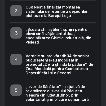
CSR Nest a finalizat montarea
sistemului de retenție a deșeurilor
plutitoare la Barajul Leșu
„Școala chimiștilor”: sprijin pentru
elevii din învățământul dual,
specializarea Chimie Industrială, din
Ploiești
Verdele nu are vârstă: 34 de seniori
bucureșteni s-au mobilizat în
proiectul „De la ghindă la pădure”, de
Ziua Mondială pentru Combaterea
Deșertificării și a Secetei
„Izvor de Sănătate” – inițiativă de
revitalizare a Izvorului Pădurea
Neagră din județul Bihor, prin
voluntariat și implicare comunitară