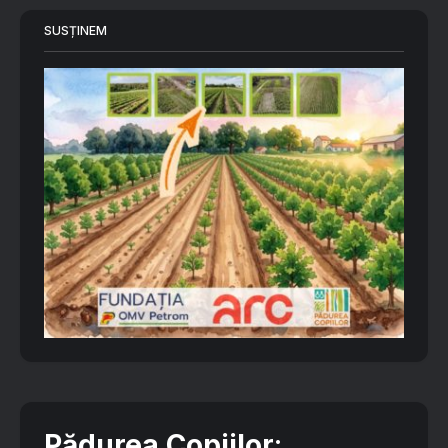
SUSȚINEM
Pădurea Copiilor
: