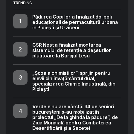
TRENDING
Pădurea Copiilor a finalizat doi poli
educaționali de permacultură urbană
în Ploiești și Urziceni
CSR Nest a finalizat montarea
sistemului de retenție a deșeurilor
plutitoare la Barajul Leșu
„Școala chimiștilor”: sprijin pentru
elevii din învățământul dual,
specializarea Chimie Industrială, din
Ploiești
Verdele nu are vârstă: 34 de seniori
bucureșteni s-au mobilizat în
proiectul „De la ghindă la pădure”, de
Ziua Mondială pentru Combaterea
Deșertificării și a Secetei