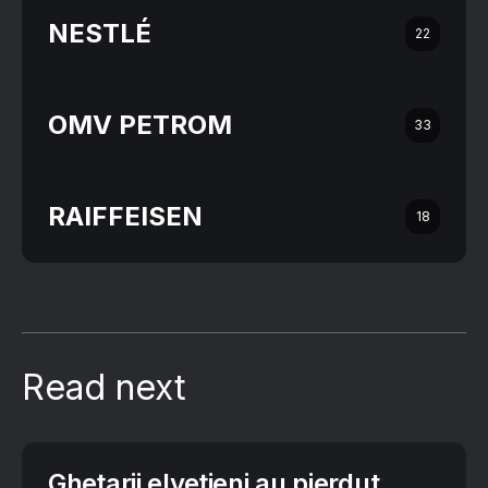
NESTLÉ
22
OMV PETROM
33
RAIFFEISEN
18
Read next
Gheţarii elveţieni au pierdut