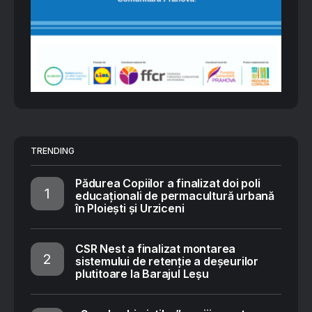
TRENDING
Pădurea Copiilor a finalizat doi poli
educaționali de permacultură urbană
în Ploiești și Urziceni
CSR Nest a finalizat montarea
sistemului de retenție a deșeurilor
plutitoare la Barajul Leșu