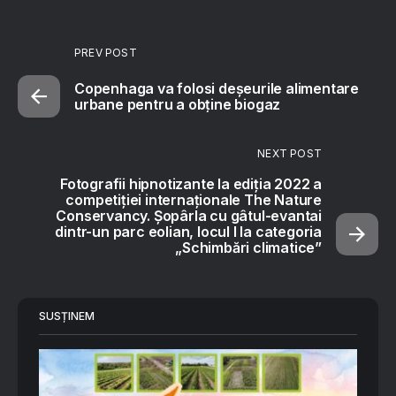
PREV POST
Copenhaga va folosi deșeurile alimentare
urbane pentru a obține biogaz
NEXT POST
Fotografii hipnotizante la ediția 2022 a
competiției internaționale The Nature
Conservancy. Șopârla cu gâtul-evantai
dintr-un parc eolian, locul I la categoria
„Schimbări climatice”
SUSȚINEM