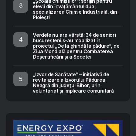
„Școala chimiștilor”: sprijin pentru
elevii din învățământul dual,
specializarea Chimie Industrială, din
Ploiești
Verdele nu are vârstă: 34 de seniori
bucureșteni s-au mobilizat în
proiectul „De la ghindă la pădure”, de
Ziua Mondială pentru Combaterea
Deșertificării și a Secetei
„Izvor de Sănătate” – inițiativă de
revitalizare a Izvorului Pădurea
Neagră din județul Bihor, prin
voluntariat și implicare comunitară